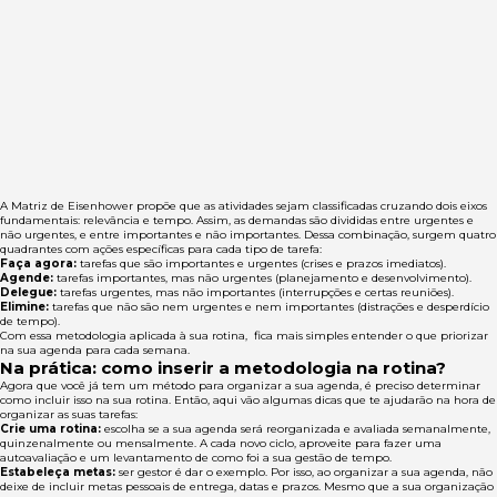
A Matriz de Eisenhower propõe que as atividades sejam classificadas cruzando dois eixos
fundamentais: relevância e tempo. Assim, as demandas são divididas entre urgentes e
não urgentes, e entre importantes e não importantes. Dessa combinação, surgem quatro
quadrantes com ações específicas para cada tipo de tarefa:
Faça agora:
tarefas que são importantes e urgentes (crises e prazos imediatos).
Agende:
tarefas importantes, mas não urgentes (planejamento e desenvolvimento).
Delegue:
tarefas urgentes, mas não importantes (interrupções e certas reuniões).
Elimine:
tarefas que não são nem urgentes e nem importantes (distrações e desperdício
de tempo).
Com essa metodologia aplicada à sua rotina, fica mais simples entender o que priorizar
na sua agenda para cada semana.
Na prática: como inserir a metodologia na rotina?
Agora que você já tem um método para organizar a sua agenda, é preciso determinar
como incluir isso na sua rotina. Então, aqui vão algumas dicas que te ajudarão na hora de
organizar as suas tarefas:
Crie uma rotina:
escolha se a sua agenda será reorganizada e avaliada semanalmente,
quinzenalmente ou mensalmente. A cada novo ciclo, aproveite para fazer uma
autoavaliação e um levantamento de como foi a sua gestão de tempo.
Estabeleça metas:
ser gestor é dar o exemplo. Por isso, ao organizar a sua agenda, não
deixe de incluir metas pessoais de entrega, datas e prazos. Mesmo que a sua organização