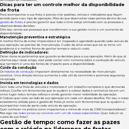
Dicas para ter um controle melhor da disponibilidade
de frota
Para acompanhar a sua frota, é preciso criar padrões, rotinas e indicadores que façam
sentido para o seu tipo de operação. Mais do que desenvolver esses pontos dentro da sua
gestão de frotas
, é preciso garantir que todo o time esteja alinhado com os processos e
objetivos dessas decisões.
Dito isso, vamos aos processos que transformam a sua gestão rumo a um aumento da
disponibilidade.
Manutenção preventiva e estratégica
A melhor forma de evitar imprevistos é ter mapeado e agendado quando cada veículo da
sua operação vai precisar de manutenção. Cuidar do ativo antes que ele se torne um
problema é a melhor forma de ganhar tempo e reduzir custo.
Definição de indicadores:
Deixe claros os parâmetros que guiarão as decisões para a sua operação. Além do que já
citamos aqui nesse artigo, você pode contar com números sobre a condução do veículo,
que também é uma das fontes de impacto para a disponibilidade.
Cuide da condução
Os
hábitos de condução
impactam diretamente na necessidade de manutenção
corretiva. Uma direção técnica aumenta a vida útil do caminhão e promove segurança
na estrada.
Invista em tecnologias e dados
Gerir toda uma frota de veículos e motoristas é um trabalho complexo e que demanda
reforço. Confiar em ferramentas que te ajudem a coletar dados e centralizá-los em um
único lugar reduz tempo, esforço e ainda garante maior visibilidade da operação.
A Gobrax quer estar ao lado da sua operação em cada um desses desafios. Por isso, o nosso
ecossistema voltado para a gestão de frotas já conta com ferramentas que te ajudam a
acompanhar mais de perto cada veículo da operação.
Quer conhecer na prática como impactamos a rotina de mais de 2.500 transportadoras?
Nos siga nas
redes sociais
ou
converse com um de nossos especialistas
. Quer reduzir os
custos da sua frota?
Gestão de tempo: como fazer as pazes
com o relógio na liderança de frotas