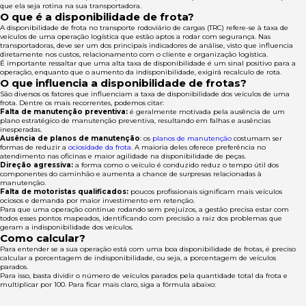
que ela seja rotina na sua transportadora.
O que é a disponibilidade de frota?
A disponibilidade de frota no transporte rodoviário de cargas (TRC) refere-se à taxa de
veículos de uma operação logística que estão aptos a rodar com segurança. Nas
transportadoras, deve ser um dos principais indicadores de análise, visto que influencia
diretamente nos custos, relacionamento com o cliente e organização logística.
É importante ressaltar que uma alta taxa de disponibilidade é um sinal positivo para a
operação, enquanto que o aumento da indisponibilidade, exigirá recalculo de rota.
O que influencia a disponibilidade de frotas?
São diversos os fatores que influenciam a taxa de disponibilidade dos veículos de uma
frota. Dentre os mais recorrentes, podemos citar:
Falta de manutenção preventiva:
é geralmente
motivada pela ausência de um
plano estratégico de manutenção preventiva, resultando em falhas e ausências
inesperadas.
Ausência de planos de manutenção
: os
planos de manutenção
costumam ser
formas de reduzir a
ociosidade da frota
. A maioria deles oferece preferência no
atendimento nas oficinas e maior agilidade na disponibilidade de peças.
Direção agressiva:
a forma como o veículo é conduzido reduz o tempo útil dos
componentes do caminhão e aumenta a chance de surpresas relacionadas à
manutenção.
Falta de motoristas qualificados:
poucos profissionais significam mais veículos
ociosos e demanda por maior investimento em retenção.
Para que uma operação continue rodando sem prejuízos, a gestão precisa estar com
todos esses pontos mapeados, identificando com precisão a raiz dos problemas que
geram a indisponibilidade dos veículos.
Como calcular?
Para entender se a sua operação está com uma boa disponibilidade de frotas, é preciso
calcular a porcentagem de indisponibilidade, ou seja, a porcentagem de veículos
parados.
Para isso, basta dividir o número de veículos parados pela quantidade total da frota e
multiplicar por 100. Para ficar mais claro, siga a fórmula abaixo: