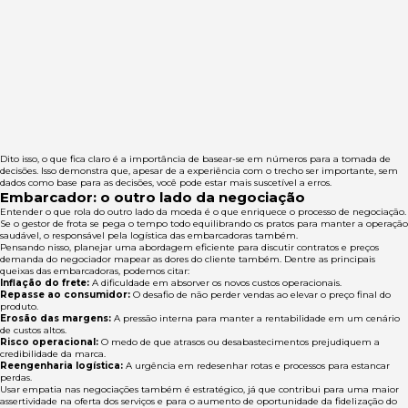
Dito isso, o que fica claro é a importância de basear-se em números para a tomada de
decisões. Isso demonstra que, apesar de a experiência com o trecho ser importante, sem
dados como base para as decisões, você pode estar mais suscetível a erros.
Embarcador: o outro lado da negociação
Entender o que rola do outro lado da moeda é o que enriquece o processo de negociação.
Se o gestor de frota se pega o tempo todo equilibrando os pratos para manter a operação
saudável, o responsável pela logística das embarcadoras também.
Pensando nisso, planejar uma abordagem eficiente para discutir contratos e preços
demanda do negociador mapear as dores do cliente também. Dentre as principais
queixas das embarcadoras, podemos citar:
Inflação do frete:
A dificuldade em absorver os novos custos operacionais.
Repasse ao consumidor:
O desafio de não perder vendas ao elevar o preço final do
produto.
Erosão das margens:
A pressão interna para manter a rentabilidade em um cenário
de custos altos.
Risco operacional:
O medo de que atrasos ou desabastecimentos prejudiquem a
credibilidade da marca.
Reengenharia logística:
A urgência em redesenhar rotas e processos para estancar
perdas.
Usar empatia nas negociações também é estratégico, já que contribui para uma maior
assertividade na oferta dos serviços e para o aumento de oportunidade da fidelização do