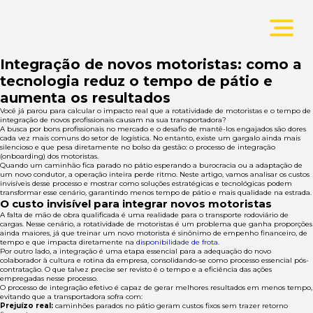
Integração de novos motoristas: como a
tecnologia reduz o tempo de pátio e
aumenta os resultados
Você já parou para calcular o impacto real que a rotatividade de motoristas e o tempo de
integração de novos profissionais causam na sua transportadora?
A busca por bons profissionais no mercado e o desafio de mantê-los engajados são dores
cada vez mais comuns do setor de logística. No entanto, existe um gargalo ainda mais
silencioso e que pesa diretamente no bolso da gestão: o processo de integração
(onboarding) dos motoristas.
Quando um caminhão fica parado no pátio esperando a burocracia ou a adaptação de
um novo condutor, a operação inteira perde ritmo. Neste artigo, vamos analisar os custos
invisíveis desse processo e mostrar como soluções estratégicas e tecnológicas podem
transformar esse cenário, garantindo menos tempo de pátio e mais qualidade na estrada.
O custo invisível para integrar novos motoristas
A falta de mão de obra qualificada é uma realidade para o transporte rodoviário de
cargas. Nesse cenário, a rotatividade de motoristas é um problema que ganha proporções
ainda maiores, já que treinar um novo motorista é sinônimo de empenho financeiro, de
tempo e que impacta diretamente na
disponibilidade de frota.
Por outro lado, a integração é uma etapa essencial para a adequação do novo
colaborador à cultura e rotina da empresa, consolidando-se como processo essencial pós-
contratação. O que talvez precise ser revisto é o tempo e a eficiência das ações
empregadas nesse processo.
O processo de integração efetivo é capaz de gerar melhores resultados em menos tempo,
evitando que a transportadora sofra com:
Prejuízo real:
caminhões parados no pátio geram custos fixos sem trazer retorno