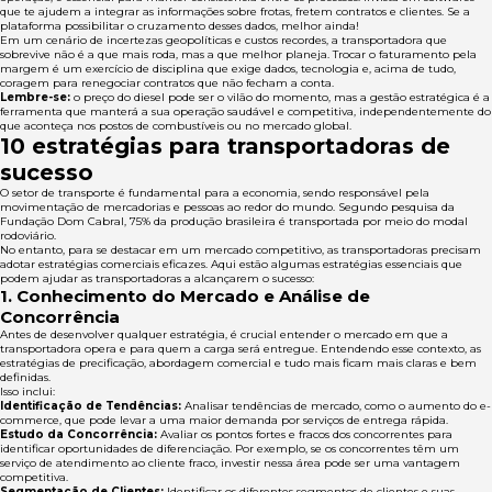
que te ajudem a integrar as informações sobre frotas, fretem contratos e clientes. Se a
plataforma possibilitar o cruzamento desses dados, melhor ainda!
Em um cenário de incertezas geopolíticas e custos recordes, a transportadora que
sobrevive não é a que mais roda, mas a que melhor planeja. Trocar o faturamento pela
margem é um exercício de disciplina que exige dados, tecnologia e, acima de tudo,
coragem para renegociar contratos que não fecham a conta.
Lembre-se:
o preço do diesel pode ser o vilão do momento, mas a gestão estratégica é a
ferramenta que manterá a sua operação saudável e competitiva, independentemente do
que aconteça nos postos de combustíveis ou no mercado global.
10 estratégias para transportadoras de
sucesso
O setor de transporte é fundamental para a economia, sendo responsável pela
movimentação de mercadorias e pessoas ao redor do mundo. Segundo pesquisa da
Fundação Dom Cabral, 75% da produção brasileira é transportada por meio do modal
rodoviário.
No entanto, para se destacar em um mercado competitivo, as transportadoras precisam
adotar estratégias comerciais eficazes. Aqui estão algumas estratégias essenciais que
podem ajudar as transportadoras a alcançarem o sucesso:
1. Conhecimento do Mercado e Análise de
Concorrência
Antes de desenvolver qualquer estratégia, é crucial entender o mercado em que a
transportadora opera e para quem a carga será entregue. Entendendo esse contexto, as
estratégias de precificação, abordagem comercial e tudo mais ficam mais claras e bem
definidas.
Isso inclui:
Identificação de Tendências:
Analisar tendências de mercado, como o aumento do e-
commerce, que pode levar a uma maior demanda por serviços de entrega rápida.
Estudo da Concorrência:
Avaliar os pontos fortes e fracos dos concorrentes para
identificar oportunidades de diferenciação. Por exemplo, se os concorrentes têm um
serviço de atendimento ao cliente fraco, investir nessa área pode ser uma vantagem
competitiva.
Segmentação de Clientes:
Identificar os diferentes segmentos de clientes e suas