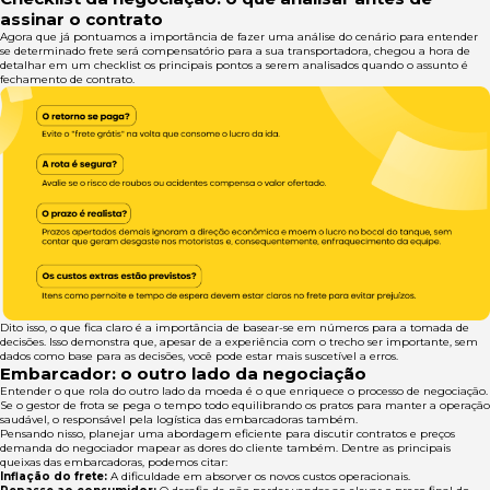
assinar o contrato
Agora que já pontuamos a importância de fazer uma análise do cenário para entender
se determinado frete será compensatório para a sua transportadora, chegou a hora de
detalhar em um checklist os principais pontos a serem analisados quando o assunto é
fechamento de contrato.
Dito isso, o que fica claro é a importância de basear-se em números para a tomada de
decisões. Isso demonstra que, apesar de a experiência com o trecho ser importante, sem
dados como base para as decisões, você pode estar mais suscetível a erros.
Embarcador: o outro lado da negociação
Entender o que rola do outro lado da moeda é o que enriquece o processo de negociação.
Se o gestor de frota se pega o tempo todo equilibrando os pratos para manter a operação
saudável, o responsável pela logística das embarcadoras também.
Pensando nisso, planejar uma abordagem eficiente para discutir contratos e preços
demanda do negociador mapear as dores do cliente também. Dentre as principais
queixas das embarcadoras, podemos citar:
Inflação do frete:
A dificuldade em absorver os novos custos operacionais.