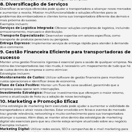
8. Diversificação de Serviços
Diversificar os serviços oferecidos pode ajudar a transportadora a alcançar novos mercados
e aumentar a receita. Mostrar multifuncionalidade e soluções eficientes para os
problemas dos embarcadores e clientes torna sua transportadora diferente das demais e
mais próxima do sucesso.
Exemplos incluem:
Serviços de Logística Integrada:
Oferecer soluções completas de logística, incluindo
armazenamento, manuseio e distribuição.
Transporte Especializado:
Desenvolver expertise em setores específicos, como
transporte de produtos perecíveis ou perigosos.
Entrega Expresso:
Implementar serviços de entrega rápida para atender à demanda
do e-commerce.
9. Gestão Financeira Eficiente
para transportadoras de
sucesso
Manter uma gestão financeira rigorosa é essencial para a saúde de qualquer empresa. Na
rotina das transportadoras isso não muda, é necessário um mapeamento de tudo que há
de custos dentro da empresa e como otimizar.
Estratégias incluem:
Monitoramento de Custos:
Utilizar software de gestão financeira para monitorar
custos operacionais e identificar áreas de economia.
Fluxo de Caixa Positivo:
Manter um fluxo de caixa saudável, garantindo que a
empresa possa operar sem interrupções.
Investimento Estratégico:
Priorizar investimentos que ofereçam o maior retorno,
como a atualização de frota ou a adoção de novas tecnologias.
10. Marketing e Promoção Eficaz
Uma estratégia de marketing bem executada pode ajudar a aumentar a visibilidade da
transportadora e atrair novos clientes. Estar envolvido em feiras e eventos do mercado
traz grande relevância, networking e muito conhecimento para sua transportadora
alcançar o sucesso. Além disso, se manter ativo dentro das estratégias de marketing
digital são essenciais para que seu cliente esteja sempre atualizado sobre seu negócio.
Exemplos incluem:
Marketing Digital:
Utilizar redes sociais, SEO e campanhas de e-mail marketing para