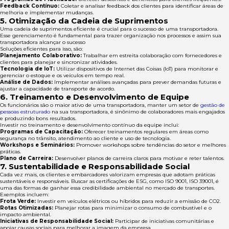
Feedback Contínuo:
Coletar e analisar feedback dos clientes para identificar áreas de
melhoria e implementar mudanças.
5. Otimização da Cadeia de Suprimentos
Uma cadeia de suprimentos eficiente é crucial para o sucesso de uma transportadora.
Esse gerenciamento é fundamental para trazer organização nos processos e assim sua
transportadora alcançar o sucesso
Soluções eficientes para isso, são:
Planejamento Colaborativo:
Trabalhar em estreita colaboração com fornecedores e
clientes para planejar e sincronizar atividades.
Tecnologia de IoT:
Utilizar dispositivos de Internet das Coisas (IoT) para monitorar e
gerenciar o estoque e os veículos em tempo real.
Análise de Dados:
Implementar análises avançadas para prever demandas futuras e
ajustar a capacidade de transporte de acordo.
6. Treinamento e Desenvolvimento de Equipe
Os funcionários são o maior ativo de uma transportadora, manter um setor de
gestão de
pessoas estruturado
na sua transportadora, é sinônimo de colaboradores mais engajados
e produzindo bons resultados.
Investir no treinamento e desenvolvimento contínuo da equipe inclui:
Programas de Capacitação:
Oferecer treinamentos regulares em áreas como
segurança no trânsito, atendimento ao cliente e uso de tecnologia.
Workshops e Seminários:
Promover workshops sobre tendências do setor e melhores
práticas.
Plano de Carreira:
Desenvolver planos de carreira claros para motivar e reter talentos.
7. Sustentabilidade e Responsabilidade Social
Cada vez mais, os clientes e embarcadores valorizam empresas que adotam práticas
sustentáveis e responsáveis. Buscar as certificações de ESG, como ISO 9001, ISO 39001, é
uma das formas de ganhar essa credibilidade ambiental no mercado de transportes.
Exemplos incluem:
Frota Verde:
Investir em veículos elétricos ou híbridos para reduzir a emissão de CO2.
Rotas Otimizadas:
Planejar rotas para minimizar o consumo de combustível e o
impacto ambiental.
Iniciativas de Responsabilidade Social:
Participar de iniciativas comunitárias e
apoiar causas sociais para melhorar a imagem da empresa.