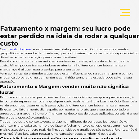
Faturamento x margem: seu lucro pode
estar perdido na ideia de rodar a qualquer
custo
O
aumento do diesel
é um cenário sem data para acabar. Com os desdobramentos
geopolíticos permeados de incertezas, que contribuíram para o aumento exponencial do
diesel, repensar a operação passou a ser inevitável.
Esse é o momento de rever antigas premissas, entre elas, a ideia de rodar a qualquer
custo. Afinal, poucas transportadoras se atentam à diferença entre faturamento e
margem, e é aí que mora o perigo para o seu caixa.
Vem com a gente entender o que pode estar influenciando na sua margem e como a
mudança do paradigma de manter o caminhão sempre na estrada pode salvar a sua
operação.
Faturamento x Margem: vender muito não significa
lucrar
Em um momento em que o diesel está sendo negociado quase que a preço de ouro, é
importante repensar se rodar a qualquer custo realmente é um bom negócio. Essa ideia
vai de encontro, justamente, à percepção da diferença entre faturamento e margem.
Enquanto o faturamento diz respeito ao montante bruto que a sua transportadora
arrecadou, a margem é o valor final com os descontos de custos aplicados, ou seja, é o real
lucro que a operação conquistou.
Traduzindo para o contexto desse artigo, ter milhares de contratos fechados não vai
adiantar muita coisa se, na hora de fazer o fechamento do caixa, eles estiverem dando
mais gastos do que lucro real. No fim, quantidade e qualidade são coisas diferentes, não é
mesmo? Visto isso, saber recusar uma carga/contrato, também é estratégia.
Checklist da negociação: o que analisar antes de