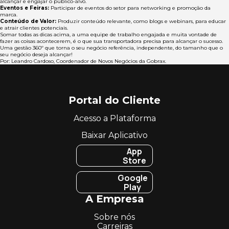
alcançar e engajar o público-alvo.
Eventos e Feiras:
Participar de eventos do setor para networking e promoção da
marca.
Conteúdo de Valor:
Produzir conteúdo relevante, como blogs e webinars, para educar
e atrair clientes potenciais.
Somar todas as dicas acima, a uma equipe de trabalho engajada e muita vontade de
fazer as coisas acontecerem, é o que sua transportadora precisa para alcançar o sucesso.
Uma gestão 360º que torna o seu negócio referência, independente, do tamanho que o
seu negócio deseja alcançar!
Por: Leandro Cardoso, Coordenador de Novos Negócios da Gobrax.
Portal do Cliente
Acesso a Plataforma
Baixar Aplicativo
App
Store
Google
Play
A Empresa
Sobre nós
Carreiras