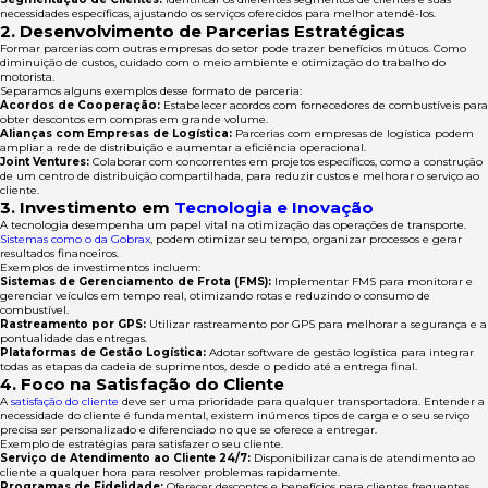
necessidades específicas, ajustando os serviços oferecidos para melhor atendê-los.
2. Desenvolvimento de Parcerias Estratégicas
Formar parcerias com outras empresas do setor pode trazer benefícios mútuos. Como
diminuição de custos, cuidado com o meio ambiente e otimização do trabalho do
motorista.
Separamos alguns exemplos desse formato de parceria:
Acordos de Cooperação:
Estabelecer acordos com fornecedores de combustíveis para
obter descontos em compras em grande volume.
Alianças com Empresas de Logística:
Parcerias com empresas de logística podem
ampliar a rede de distribuição e aumentar a eficiência operacional.
Joint Ventures:
Colaborar com concorrentes em projetos específicos, como a construção
de um centro de distribuição compartilhada, para reduzir custos e melhorar o serviço ao
cliente.
3. Investimento em
Tecnologia e Inovação
A tecnologia desempenha um papel vital na otimização das operações de transporte.
Sistemas como o da Gobrax
, podem otimizar seu tempo, organizar processos e gerar
resultados financeiros.
Exemplos de investimentos incluem:
Sistemas de Gerenciamento de Frota (FMS):
Implementar FMS para monitorar e
gerenciar veículos em tempo real, otimizando rotas e reduzindo o consumo de
combustível.
Rastreamento por GPS:
Utilizar rastreamento por GPS para melhorar a segurança e a
pontualidade das entregas.
Plataformas de Gestão Logística:
Adotar software de gestão logística para integrar
todas as etapas da cadeia de suprimentos, desde o pedido até a entrega final.
4. Foco na Satisfação do Cliente
A
satisfação do cliente
deve ser uma prioridade para qualquer transportadora. Entender a
necessidade do cliente é fundamental, existem inúmeros tipos de carga e o seu serviço
precisa ser personalizado e diferenciado no que se oferece a entregar.
Exemplo de estratégias para satisfazer o seu cliente.
Serviço de Atendimento ao Cliente 24/7:
Disponibilizar canais de atendimento ao
cliente a qualquer hora para resolver problemas rapidamente.
Programas de Fidelidade:
Oferecer descontos e benefícios para clientes frequentes.