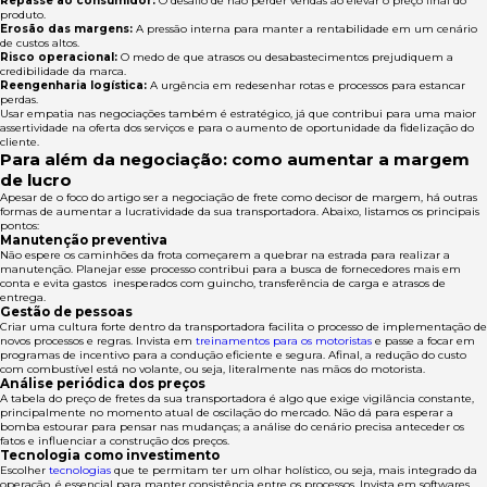
Repasse ao consumidor:
O desafio de não perder vendas ao elevar o preço final do
produto.
Erosão das margens:
A pressão interna para manter a rentabilidade em um cenário
de custos altos.
Risco operacional:
O medo de que atrasos ou desabastecimentos prejudiquem a
credibilidade da marca.
Reengenharia logística:
A urgência em redesenhar rotas e processos para estancar
perdas.
Usar empatia nas negociações também é estratégico, já que contribui para uma maior
assertividade na oferta dos serviços e para o aumento de oportunidade da fidelização do
cliente.
Para além da negociação: como aumentar a margem
de lucro
Apesar de o foco do artigo ser a negociação de frete como decisor de margem, há outras
formas de aumentar a lucratividade da sua transportadora. Abaixo, listamos os principais
pontos:
Manutenção preventiva
Não espere os caminhões da frota começarem a quebrar na estrada para realizar a
manutenção. Planejar esse processo contribui para a busca de fornecedores mais em
conta e evita gastos inesperados com guincho, transferência de carga e atrasos de
entrega.
Gestão de pessoas
Criar uma cultura forte dentro da transportadora facilita o processo de implementação de
novos processos e regras. Invista em
treinamentos para os motoristas
e passe a focar em
programas de incentivo para a condução eficiente e segura. Afinal, a redução do custo
com combustível está no volante, ou seja, literalmente nas mãos do motorista.
Análise periódica dos preços
A tabela do preço de fretes da sua transportadora é algo que exige vigilância constante,
principalmente no momento atual de oscilação do mercado. Não dá para esperar a
bomba estourar para pensar nas mudanças; a análise do cenário precisa anteceder os
fatos e influenciar a construção dos preços.
Tecnologia como investimento
Escolher
tecnologias
que te permitam ter um olhar holístico, ou seja, mais integrado da
operação, é essencial para manter consistência entre os processos. Invista em softwares