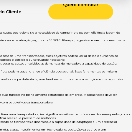
Quero contratar
do Cliente
dos custos operacionais e a necessidade de cumprir prazos com eficiência fazem do
ros anos de atuação, segundo o SEBRAE. Planejar, organizar e executar devem ser a
No caso de uma transportadora, esses objetivos podem variar desde o aumento da
ogresso e corrigir o curso quando necessário.
siderar os custos envolvidos, as demandas do mercado e a capacidade de gestão.
e frota podem trazer grande eficiência operacional. Essas ferramentas permitem
só melhora a produtividade, mas também contribui para a redução de custos, um dos
e suas funções no planejamento estratégico da empresa. A capacitação deve ser
 com os objetivos da transportadora.
 Para uma transportadora, isso significa monitorar os indicadores de desempenho, como
ficar áreas que precisam de melhorias.
ado de transportes é dinâmico, e a capacidade de adaptação é um diferencial
etas claras, investimentos em tecnologia, capacitação da equipe e um