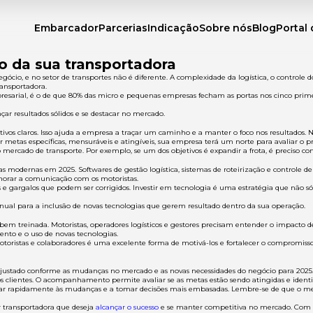
Embarcador
Parcerias
Indicação
Sobre nós
Blog
Portal 
o da sua transportadora
cio, e no setor de transportes não é diferente. A complexidade da logística, o controle 
ansportadora.
arial, é o de que 80% das micro e pequenas empresas fecham as portas nos cinco primei
çar resultados sólidos e se destacar no mercado.
vos claros. Isso ajuda a empresa a traçar um caminho e a manter o foco nos resultados. 
r metas específicas, mensuráveis e atingíveis, sua empresa terá um norte para avaliar o pr
ercado de transporte. Por exemplo, se um dos objetivos é expandir a frota, é preciso con
 modernas em 2025. Softwares de gestão logística, sistemas de roteirização e controle d
lhorar a comunicação com os motoristas.
 e gargalos que podem ser corrigidos. Investir em tecnologia é uma estratégia que não 
ual para a inclusão de novas tecnologias que gerem resultado dentro da sua operação.
em treinada. Motoristas, operadores logísticos e gestores precisam entender o impacto d
ento e o uso de novas tecnologias.
oristas e colaboradores é uma excelente forma de motivá-los e fortalecer o compromisso
 ajustado conforme as mudanças no mercado e as novas necessidades do negócio para 2025.
os clientes. O acompanhamento permite avaliar se as metas estão sendo atingidas e identi
ar rapidamente às mudanças e a tomar decisões mais embasadas. Lembre-se de que o merc
 transportadora que deseja
alcançar o sucesso
e se manter competitiva no mercado. Com m