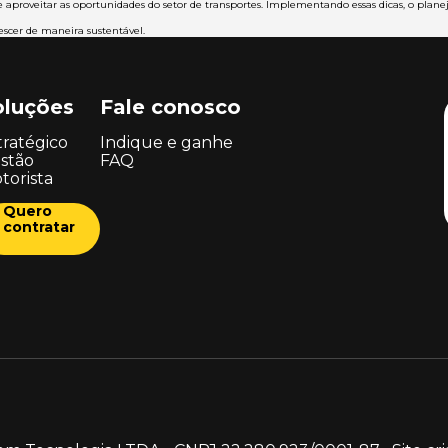
aproveitar as oportunidades do setor de transportes. Implementando essas dicas, o planej
escer de maneira sustentável.
oluções
Fale conosco
tratégico
Indique e ganhe
stão
FAQ
torista
Quero
contratar