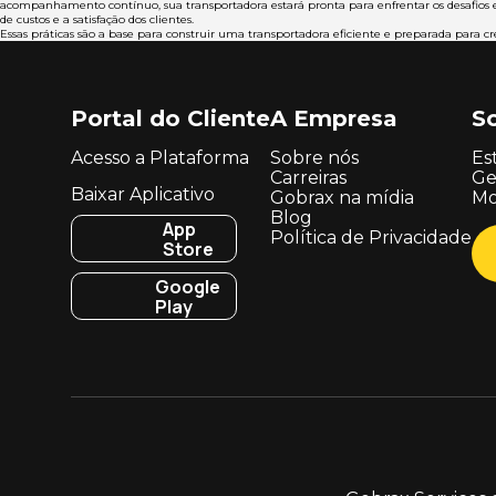
acompanhamento contínuo, sua transportadora estará pronta para enfrentar os desafios e 
de custos e a satisfação dos clientes.
Essas práticas são a base para construir uma transportadora eficiente e preparada para cr
Portal do Cliente
A Empresa
S
Acesso a Plataforma
Sobre nós
Es
Carreiras
Ge
Baixar Aplicativo
Gobrax na mídia
Mo
Blog
App
Política de Privacidade
Store
Google
Play