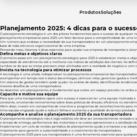
Produtos
Soluções
Planejamento 2025: 4 dicas para o sucess
O planejamento estratégico é um dos pilares fundamentais para o sucesso de qualquer negó
planejamento empresarial para 2025 um fator decisivo para a competitividade de uma tr
Um número que endossa a necessidade da sua transportadora ter um planejamento empres
base de toda estrutura organizacional de uma empresa.
Pensando nisso, listamos 4 dicas essenciais para ajudar sua empresa de transportes a alcan
Defina metas e objetivos claros
O primeiro passo em um planejamento estratégico para 2025 é estabelecer metas e objeti
capacidade de atendimento até a melhoria nos índices de satisfação dos clientes. Ao defini
Lembre-se de que as metas precisam estar alinhadas com a realidade do negócio e com o m
Invista na tecnologia para otimizar processos
A tecnologia é uma aliada indispensável no planejamento empresarial das transportadoras
acompanhar em tempo real o status das entregas, otimizar rotas, gerenciar gastos e me
Um sistema de gestão também pode ajudar na análise de dados, identificando tendências
maiores desafios de uma transportadora.
Ao desenhar um planejamento, é fundamental que exista um espaço previsto na verba an
Capacite e motive sua equipe
Para que uma transportadora opere com sucesso, é essencial ter uma equipe motivada e b
constante, envolvendo treinamentos sobre boas práticas de direção, eficiência no atendim
Além disso, investir em campanhas de incentivo e programas de reconhecimento para mot
Uma equipe engajada ajuda a reduzir falhas e aumenta a qualidade do serviço prestado.
Acompanhe e analise o planejamento 2025
da sua transportadora
O planejamento estratégico não é algo estático; ele deve ser constantemente revisado e
o tempo de entrega, performance dos motoristas e os custos operacionais e a satisfação d
Implementar um ciclo de revisão periódica do planejamento ajuda a empresa a se adapt
importante para garantir a sustentabilidade e o crescimento da transportadora.
O planejamento 2025 para sua transportadora é uma ferramenta essencial para qualquer