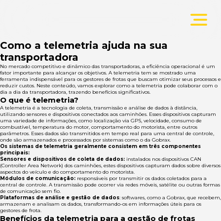
Como a telemetria ajuda na sua
transportadora
No mercado competitivo e dinâmico das transportadoras, a eficiência operacional é um
fator importante para alcançar os objetivos. A telemetria tem se mostrado uma
ferramenta indispensável para os gestores de frotas que buscam otimizar seus processos e
reduzir custos. Neste conteúdo, vamos explorar como a telemetria pode colaborar com o
dia a dia da transportadora, trazendo benefícios significativos.
O que é telemetria?
A telemetria é a tecnologia de coleta, transmissão e análise de dados à distância,
utilizando sensores e dispositivos conectados aos caminhões. Esses dispositivos capturam
uma variedade de informações, como localização via GPS, velocidade, consumo de
combustível, temperatura do motor, comportamento do motorista, entre outros
parâmetros. Esses dados são transmitidos em tempo real para uma central de controle,
onde são armazenados e processados por sistemas como o da Gobrax.
Os sistemas de telemetria geralmente consistem em três componentes
principais:
Sensores e dispositivos de coleta de dados:
instalados nos dispositivos CAN
(Controller Area Network) dos caminhões, estes dispositivos capturam dados sobre diversos
aspectos do veículo e do comportamento do motorista.
Módulos de comunicação:
responsáveis por transmitir os dados coletados para a
central de controle. A transmissão pode ocorrer via redes móveis, satélite ou outras formas
de comunicação sem fio.
Plataformas de análise e gestão de dados
: softwares, como a Gobrax, que recebem,
armazenam e analisam os dados, transformando-os em informações úteis para os
gestores de frota.
Benefícios da telemetria para a gestão de frotas