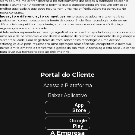
além de uma maior transparência no rastreamento das cargas, a satisfação do cliente
tende a aumentar. A telemetria permite que a transportadora ofereça um serviço de
melhor qualidade, o que pode resultar em uma maior fidelização e na conquista de
novos contratos.
Inovação e diferenciação competitiva:
empresas que adotam a telemetria se
posicionam como inovadoras e à frente da concorrência. Essa tecnologia pode ser um
diferencial competitivo importante, atraindo clientes que valorizam a eficiência, a
segurança e a sustentabilidade.
A telemetria representa um avanço significativo para as transportadoras, proporcionando
uma série de benefícios que vão desde a redução de custos até o aumento da segurança e
sustentabilidade. Para os gestores de frota, adotar essa tecnologia é uma decisão
estratégica que pode resultar em uma operação mais eficiente, competitiva e lucrativa.
Invista em telemetria e transforme a gestão da sua frota. A tecnologia está ao seu alcance
para levar sua transportadora ao próximo nível.
Portal do Cliente
Acesso a Plataforma
Baixar Aplicativo
App
Store
Google
Play
A Empresa