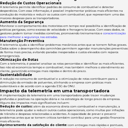
Redução de Custos Operacionais
A telemetria permite identificar padrões de consumo de combustível e detectar
desperdícios. Com essa informação, é possível implementar práticas mais eficientes na
condução do motorista e reduzir os custos com combustível, que representam uma das
maiores despesas para as transportadoras.
Aumento da Segurança
Monitorar o comportamento dos motoristas em tempo real possibilita a identificação de
práticas perigosas, como excesso de velocidade e frenagens bruscas. Com esses dados, os
gestores podem tomar medidas corretivas, promovendo treinamentos e
conscientização
para melhorar a segurança nas estradas.
Manutenção Preventiva
A telemetria ajuda a identificar problemas mecânicos antes que se tornem falhas graves.
Dados sobre o desempenho dos caminhões permitem agendar manutenções preventivas
de forma mais precisa, evitando paradas inesperadas e custos elevados com reparos
emergenciais.
Otimização de Rotas
Com a telemetria, é possível analisar as rotas percorridas e identificar as mais eficientes.
Isso não só economiza tempo e combustível, mas também melhora o atendimento ao
cliente, garantindo entregas mais rápidas e dentro do prazo.
Sustentabilidade
A redução no consumo de combustível e a otimização de rotas contribuem para a
diminuição da emissão de poluentes, alinhando a empresa com práticas mais
sustentáveis e de acordo com a agenda ESG da ONU.
Impacto da telemetria em uma transportadora
A implementação da telemetria em uma transportadora pode trazer mudanças
profundas e positivas na operação diária e na estratégia de longo prazo da empresa.
Alguns dos impactos mais significativos incluem:
Redução de custos:
além da economia direta com combustível e manutenção, a
telemetria pode ajudar a reduzir outros custos operacionais, como multas por infrações
de trânsito e despesas relacionadas a acidentes. A capacidade de prever e prevenir
problemas antes que se tornem críticos também contribui para uma gestão financeira
mais eficiente.
Aprimoramento da satisfação do cliente:
com entregas mais rápidas e pontuais,