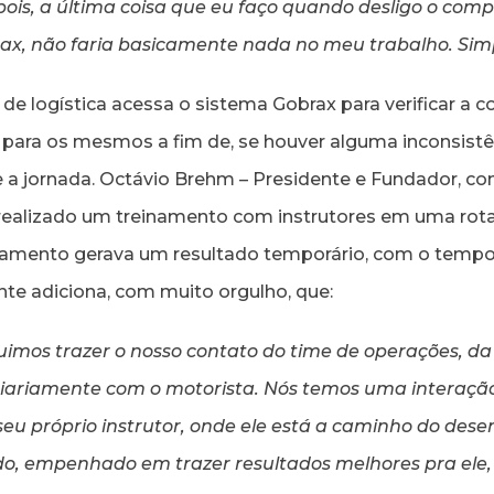
pois, a última coisa que eu faço quando desligo o comp
rax, não faria basicamente nada no meu trabalho. Simp
 de logística acessa o sistema Gobrax para verificar a
para os mesmos a fim de, se houver alguma inconsistê
te a jornada. Octávio Brehm – Presidente e Fundador, c
 realizado um treinamento com instrutores em uma rota
inamento gerava um resultado temporário, com o temp
nte adiciona, com muito orgulho, que:
imos trazer o nosso contato do time de operações, d
diariamente com o motorista. Nós temos uma interação
seu próprio instrutor, onde ele está a caminho do dese
do, empenhado em trazer resultados melhores pra ele,