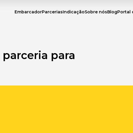
Embarcador
Parcerias
Indicação
Sobre nós
Blog
Portal 
 parceria para