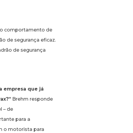
 no comportamento de
o de segurança eficaz.
adrão de segurança
a empresa que já
rax?”
Brehm responde
l – de
rtante para a
m o motorista para