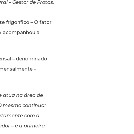
ral – Gestor de Frotas.
frigorífico – O fator
ax acompanhou a
ensal – denominado
o mensalmente –
e atua na área de
 O mesmo continua:
iretamente com a
dor – é a primeira