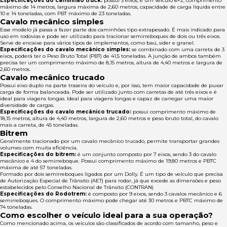
Especificações do caminhão truck:
possui 3 eixos, é um veículo 6×2, comprimento
máximo de 14 metros, largura máxima de 2,60 metros, capacidade de carga líquida entre
10 e 14 toneladas, com PBT máximo de 23 toneladas.
Cavalo mecânico simples
Esse modelo já passa a fazer parte dos caminhões tipo extrapesado. É mais indicado para
uso em rodovias e pode ser utilizado para tracionar semirreboques de dois ou três eixos.
Serve de encaixe para vários tipos de implementos, como baú, sider e granel.
Especificações do cavalo mecânico simples:
se combinado com uma carreta de 3
eixos, poderá ter o Peso Bruto Total (PBT) de 41,5 toneladas. A junção de ambos também
precisa ter um comprimento máximo de 8,15 metros, altura de 4,40 metros e largura de
2,60 metros.
Cavalo mecânico trucado
Possui eixo duplo na parte traseira do veículo e, por isso, tem maior capacidade de puxar
carga de forma balanceada. Pode ser utilizado junto com carretas de até três eixos e é
ideal para viagens longas. Ideal para viagens longas e capaz de carregar uma maior
diversidade de cargas.
Especificações do cavalo mecânico trucado:
possui comprimento máximo de
18,15 metros, altura de 4,40 metros, largura de 2,60 metros e peso bruto total, do cavalo
mais a carreta, de 45 toneladas.
Bitrem
Geralmente tracionado por um cavalo mecânico trucado, permite transportar grandes
volumes com muita eficiência.
Especificações do bitrem:
é um conjunto composto por 7 eixos, sendo 3 do cavalo
mecânico e 4 do semirreboque.
Possui comprimento máximo de 19,80 metros e PBTC
máxima de até 57 toneladas.
Formado por dois semirreboques ligados por um Dolly. É um tipo de veículo que precisa
de Autorização Especial de Trânsito (AET) para rodar, já que excede as dimensões e peso
estabelecidos pelo Conselho Nacional de Trânsito (CONTRAN)
Especificações do Rodotrem:
é composto por 9 eixos, sendo 3 cavalos mecânico e 6
semirreboques. O comprimento máximo pode chegar até 30 metros e PBTC máximo de
74 toneladas.
Como escolher o veículo ideal para a sua operação?
Como mencionado acima, os veículos são classificados de acordo com tamanho, peso e