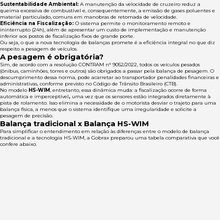
Sustentabilidade Ambiental:
A manutenção da velocidade de cruzeiro reduz a
queima excessiva de combustível e, consequentemente, a emissão de gases poluentes e
material particulado, comuns em manobras de retomada de velocidade.
Eficiência na Fiscalização:
O sistema permite o monitoramento remoto e
ininterrupto (24h), além de apresentar um custo de implementação e manutenção
inferior aos postos de fiscalização fixos de grande porte.
Ou seja, o que a nova tecnologia de balanças promete é a eficiência integral no que diz
respeito a pesagem de veículos.
A pesagem é obrigatória?
Sim, de acordo com a resolução CONTRAM n° 9052/2022, todos os veículos pesados
(ônibus, caminhões, torres e outros) são obrigados a passar pela balança de pesagem. O
descumprimento dessa norma, pode acarretar ao transportador penalidades financeiras e
administrativas, conforme previsto no Código de Trânsito Brasileiro (CTB).
No modelo
HS-WIM
, entretanto, essa dinâmica muda: a fiscalização ocorre de forma
automática e imperceptível
,
uma vez que os sensores estão integrados diretamente à
pista de rolamento. Isso elimina a necessidade de o motorista desviar o trajeto para uma
balança física, a menos que o sistema identifique uma irregularidade e solicite a
pesagem de precisão.
Balança tradicional x Balança HS-WIM
Para simplificar o entendimento em relação às diferenças entre o modelo de balança
tradicional e a tecnologia HS-WIM, a Gobrax preparou uma tabela comparativa que você
confere abaixo.