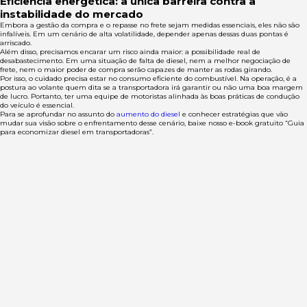
Eficiência energética: a única barreira contra a
instabilidade do mercado
Embora a gestão da compra e o repasse no frete sejam medidas essenciais, eles não são
infalíveis. Em um cenário de alta volatilidade, depender apenas dessas duas pontas é
arriscado.
Além disso, precisamos encarar um risco ainda maior: a possibilidade real de
desabastecimento. Em uma situação de falta de diesel, nem a melhor negociação de
frete, nem o maior poder de compra serão capazes de manter as rodas girando.
Por isso, o cuidado precisa estar no consumo eficiente do combustível. Na operação, é a
postura ao volante quem dita se a transportadora irá garantir ou não uma boa margem
de lucro. Portanto, ter uma equipe de motoristas alinhada às boas práticas de condução
do veículo é essencial.
Para se aprofundar no assunto do
aumento do diesel
e conhecer estratégias que vão
mudar sua visão sobre o enfrentamento desse cenário, baixe nosso e-book gratuito “Guia
para economizar diesel em transportadoras”.