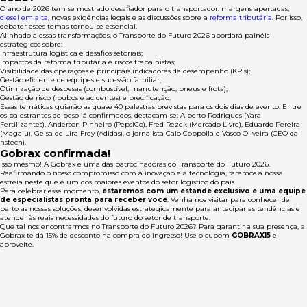
O ano de 2026 tem se mostrado desafiador para o transportador: margens apertadas,
diesel em alta
, novas exigências legais e as discussões sobre a
reforma tributária
. Por isso,
debater esses temas tornou-se essencial.
Alinhado a essas transformações, o Transporte do Futuro 2026 abordará painéis
estratégicos sobre:
Infraestrutura logística e desafios setoriais;
Impactos da reforma tributária e riscos trabalhistas;
Visibilidade das operações e principais indicadores de desempenho (KPIs);
Gestão eficiente de equipes e sucessão familiar;
Otimização de despesas (combustível, manutenção, pneus e frota);
Gestão de risco (roubos e acidentes) e precificação.
Essas temáticas guiarão as quase 40 palestras previstas para os dois dias de evento. Entre
os palestrantes de peso já confirmados, destacam-se: Alberto Rodrigues (Yara
Fertilizantes), Anderson Pinheiro (PepsiCo), Fred Rezek (Mercado Livre), Eduardo Pereira
(Magalu), Geisa de Lira Frey (Adidas), o jornalista Caio Coppolla e Vasco Oliveira (CEO da
nstech).
Gobrax confirmada!
Isso mesmo! A Gobrax é uma das patrocinadoras do Transporte do Futuro 2026.
Reafirmando o nosso compromisso com a inovação e a tecnologia, faremos a nossa
estreia neste que é um dos maiores eventos do setor logístico do país.
Para celebrar esse momento,
estaremos com um estande exclusivo e uma equipe
de especialistas pronta para receber você
. Venha nos visitar para conhecer de
perto as nossas soluções, desenvolvidas estrategicamente para antecipar as tendências e
atender às reais necessidades do futuro do setor de transporte.
Que tal nos encontrarmos no Transporte do Futuro 2026? Para garantir a sua presença, a
Gobrax te dá 15% de desconto na compra do ingresso! Use o cupom
GOBRAX15
e
aproveite.