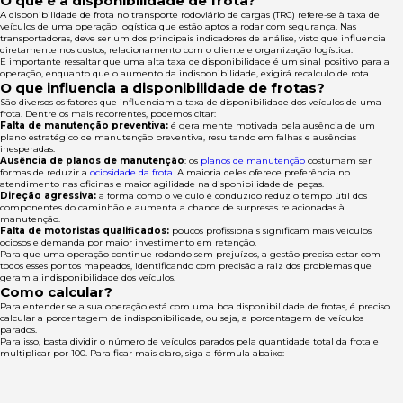
O que é a disponibilidade de frota?
A disponibilidade de frota no transporte rodoviário de cargas (TRC) refere-se à taxa de
veículos de uma operação logística que estão aptos a rodar com segurança. Nas
transportadoras, deve ser um dos principais indicadores de análise, visto que influencia
diretamente nos custos, relacionamento com o cliente e organização logística.
É importante ressaltar que uma alta taxa de disponibilidade é um sinal positivo para a
operação, enquanto que o aumento da indisponibilidade, exigirá recalculo de rota.
O que influencia a disponibilidade de frotas?
São diversos os fatores que influenciam a taxa de disponibilidade dos veículos de uma
frota. Dentre os mais recorrentes, podemos citar:
Falta de manutenção preventiva:
é geralmente
motivada pela ausência de um
plano estratégico de manutenção preventiva, resultando em falhas e ausências
inesperadas.
Ausência de planos de manutenção
: os
planos de manutenção
costumam ser
formas de reduzir a
ociosidade da frota
. A maioria deles oferece preferência no
atendimento nas oficinas e maior agilidade na disponibilidade de peças.
Direção agressiva:
a forma como o veículo é conduzido reduz o tempo útil dos
componentes do caminhão e aumenta a chance de surpresas relacionadas à
manutenção.
Falta de motoristas qualificados:
poucos profissionais significam mais veículos
ociosos e demanda por maior investimento em retenção.
Para que uma operação continue rodando sem prejuízos, a gestão precisa estar com
todos esses pontos mapeados, identificando com precisão a raiz dos problemas que
geram a indisponibilidade dos veículos.
Como calcular?
Para entender se a sua operação está com uma boa disponibilidade de frotas, é preciso
calcular a porcentagem de indisponibilidade, ou seja, a porcentagem de veículos
parados.
Para isso, basta dividir o número de veículos parados pela quantidade total da frota e
multiplicar por 100. Para ficar mais claro, siga a fórmula abaixo: