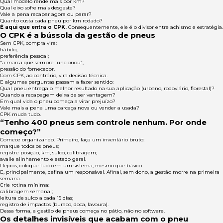
Qual modelo rende mais por km?
Qual eixo sofre mais desgaste?
Vale a pena recapar agora ou parar?
Quanto custa cada pneu por km rodado?
É aqui que entra o CPK.
Consequentemente, ele é o divisor entre achismo e estratégia.
O CPK é a bússola da gestão de pneus
Sem CPK, compra vira:
hábito;
preferência pessoal;
“a marca que sempre funcionou”;
pressão do fornecedor.
Com CPK, ao contrário, vira decisão técnica.
E algumas perguntas passam a fazer sentido:
Qual pneu entrega o melhor resultado na sua aplicação (urbano, rodoviário, florestal)?
Quando a recapagem deixa de ser vantagem?
Em qual vida o pneu começa a virar prejuízo?
Vale mais a pena uma carcaça nova ou vender a usada?
CPK muda tudo.
“Tenho 400 pneus sem controle nenhum. Por onde
começo?”
Comece organizando. Primeiro, faça um inventário bruto:
marque todos os pneus;
registre posição, km, sulco, calibragem;
avalie alinhamento e estado geral.
Depois, coloque tudo em um sistema, mesmo que básico.
E, principalmente, defina um responsável. Afinal, sem dono, a gestão morre na primeira
semana.
Crie rotina mínima:
calibragem semanal;
leitura de sulco a cada 15 dias;
registro de impactos (buraco, doca, lavoura).
Dessa forma, a gestão de pneus começa no pátio, não no software.
Os detalhes invisíveis que acabam com o pneu