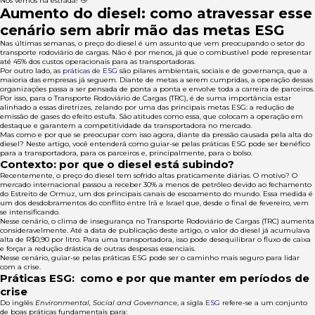
Nos vemos na estrada! 👋
Aumento do diesel: como atravessar esse
cenário sem abrir mão das metas ESG
Nas últimas semanas, o preço do diesel é um assunto que vem preocupando o setor do
transporte rodoviário de cargas. Não é por menos, já que o combustível pode representar
até 45% dos custos operacionais para as transportadoras.
Por outro lado, as
práticas de ESG
são pilares ambientais, sociais e de governança, que a
maioria das empresas já seguem. Diante de metas a serem cumpridas, a operação dessas
organizações passa a ser pensada de ponta a ponta e envolve toda a carreira de parceiros.
Por isso, para o Transporte Rodoviário de Cargas (TRC), é de suma importância estar
alinhado a essas diretrizes, zelando por uma das principais metas ESG: a redução de
emissão de gases do efeito estufa. São atitudes como essa, que colocam a operação em
destaque e garantem a competitividade da transportadora no mercado.
Mas como e por que se preocupar com isso agora, diante da pressão causada pela alta do
diesel? Neste artigo, você entenderá como guiar-se pelas práticas ESG pode ser benéfico
para a transportadora, para os parceiros e, principalmente, para o bolso.
Contexto: por que o diesel está subindo?
Recentemente, o preço do diesel tem sofrido altas praticamente diárias. O motivo? O
mercado internacional passou a receber 30% a menos de petróleo devido ao fechamento
do Estreito de Ormuz, um dos principais canais de escoamento do mundo. Essa medida é
um dos desdobramentos do conflito entre Irã e Israel que, desde o final de fevereiro, vem
se intensificando.
Nesse cenário, o clima de insegurança no Transporte Rodoviário de Cargas (TRC) aumenta
consideravelmente. Até a data de publicação deste artigo, o valor do diesel já acumulava
alta de R$0,90 por litro. Para uma transportadora, isso pode desequilibrar o fluxo de caixa
e forçar a redução drástica de outras despesas essenciais.
Nesse cenário, guiar-se pelas práticas ESG pode ser o caminho mais seguro para lidar
com a crise.
Práticas ESG: como e por que manter em períodos de
crise
Do inglês
Environmental, Social and Governance
, a sigla
ESG
refere-se a um conjunto
de boas práticas fundamentais para: