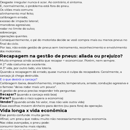
Desgaste irregular nunca é azar. Ao contrário, é sintoma.
E, normalmente, o problema está fora do pneu.
Os vilões mais comuns:
alinhamento mal feito;
calibragem errada;
excesso de impacto lateral;
manobras agressivas;
rodar no limite do sulco;
sobrecarga;
operações quentes.
Consequentemente, o pé do motorista decide se você compra mais ou menos pneus no
final do ciclo.
Por isso, não existe gestão de pneus sem treinamento, reconhecimento e envolvimento
dos motoristas.
Recapagem na gestão de pneus: aliada ou prejuízo?
Muita empresa ainda acredita que recapar = economizar. Porém, nem sempre.
A 2ª vida costuma ser excelente.
A 3ª vida, por outro lado, vira loteria.
Quando a recapagem dá errado, quase nunca é culpa da recapadora. Geralmente, a
carcaça já chega destruída.
E o que destrói a carcaça?
Calibragem baixa, desalinhamento, impacto, temperatura, arraste, condução agressiva e
o famoso “deixa rodar mais um pouco”.
A gestão de pneus precisa responder três perguntas:
Recapar?
(quando a carcaça está boa)
Parar?
(quando o risco supera a economia)
Vender?
(quando ainda há valor, mas não vale outra vida)
Essas escolhas movem dinheiro para dentro (ou para fora) da operação.
Vida longa x vida econômica
Esse ponto confunde muita gente.
Afinal, um pneu que rodou muito não necessariamente gerou economia.
Nas vidas avançadas, o pneu pode:
consumir borracha mais rápido;