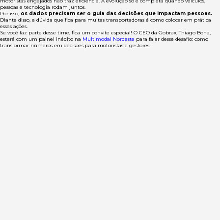
motoristas engajados não traz eficiência. A evolução só é completa quando veículos,
pessoas e tecnologia rodam juntos.
Por isso,
os dados precisam ser o guia das decisões que impactam pessoas.
Diante disso, a dúvida que fica para muitas transportadoras é como colocar em prática
essas ações.
Se você faz parte desse time, fica um convite especial! O CEO da Gobrax, Thiago Bona,
estará com um painel inédito na
Multimodal Nordeste
para falar desse desafio: como
transformar números em decisões para motoristas e gestores.