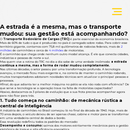
A estrada é a mesma, mas o transporte
mudou: sua gestão está acompanhando?
O
Transporte Rodoviário de Cargas (TRC)
é parte essencial da economia brasileira.
Mais de 60% de tudo o que é produzido no país é carregado sobre rodas. Para cobrir esse
território gigante, contamos com 75,8 mil quilômetros de rodovias federais, mais de
2
milhões
de caminhões e cerca de
4 milhões
de motoristas.
É o caminhão que chega onde nenhum outro modal alcança. É ele que conecta cidades,
indústrias e pessoas de norte a sul.
Mas quem vive a rotina do TRC no dia a dia sabe de uma verdade incômoda:
a estrada
continua a mesma, mas a forma de rodar mudou completamente.
Nas últimas décadas, o setor passou por uma transformação profunda. A tecnologia
avançou, o mercado ficou mais exigente e, na correria de manter o caminhão rodando,
muitos transportadores adotaram novidades técnicas sem atualizar o principal: pessoas e
processos.
Afinal, do que adianta ter a melhor máquina no pátio se ela não roda com eficiência? De
que serve a tecnologia se a operação trava na falta de motoristas capacitados?
Abaixo, destacamos os 3 pilares de evolução que a sua frota precisa acompanhar agora
para não ficar para trás.
1. Tudo começa no caminhão: de mecânica rústica a
central de inteligência
A indústria de caminhões no Brasil começou lá no final da década de 1940. Hoje, mais de
70 anos depois, o veículo deixou de ser apenas chassi, cabine e motor para se transformar
em uma verdadeira central de dados a bordo.
Essa revolução redefiniu todos os padrões do mercado:
Desempenho e consumo:
saímos dos motores estritamente mecânicos para a gestão
eletrônica de torque e alta eficiência energética.