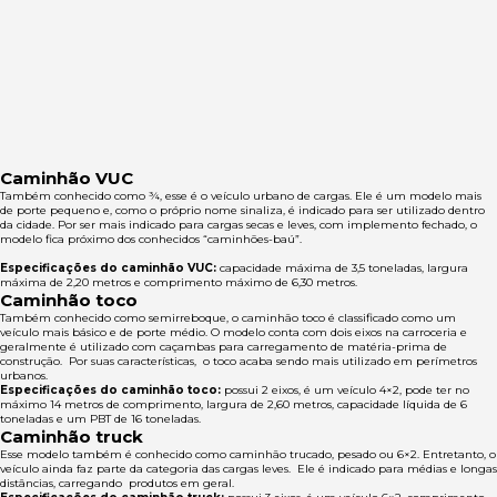
Caminhão VUC
Também conhecido como ¾, esse é o veículo urbano de cargas. Ele é um modelo mais
de porte pequeno e, como o próprio nome sinaliza, é indicado para ser utilizado dentro
da cidade. Por ser mais indicado para cargas secas e leves, com implemento fechado, o
modelo fica próximo dos conhecidos “caminhões-baú”.
Especificações do caminhão VUC:
capacidade máxima de 3,5 toneladas, largura
máxima de 2,20 metros e comprimento máximo de 6,30 metros.
Caminhão toco
Também conhecido como semirreboque, o caminhão toco é classificado como um
veículo mais básico e de porte médio. O modelo conta com dois eixos na carroceria e
geralmente é utilizado com caçambas para carregamento de matéria-prima de
construção. Por suas características, o toco acaba sendo mais utilizado em perímetros
urbanos.
Especificações do caminhão toco:
possui 2 eixos, é um veículo 4×2, pode ter no
máximo 14 metros de comprimento, largura de 2,60 metros, capacidade líquida de 6
toneladas e um PBT de 16 toneladas.
Caminhão truck
Esse modelo também é conhecido como caminhão trucado, pesado ou 6×2. Entretanto, o
veículo ainda faz parte da categoria das cargas leves. Ele é indicado para médias e longas
distâncias, carregando produtos em geral.