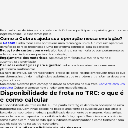
Para participar da feira, visitar o estande da Gobrax e participar dos painéis, garanta o seu
ingresso online. Te esperamos por lá!
Como a Gobrax ajuda sua operação nessa evolução?
A
Gobrax
alinha todas essas pontas em uma tecnologia única. Unimos um aplicativo
gamificado para os motoristas a uma plataforma completa para os gestores:
Redução de custos com o veículo:
foco direto na melhoria do comportamento ao
volante, com indicadores precisos de condução;
Engajamento dos motoristas:
aplicativo gamificado que facilita a rotina e
automatiza a premiação;
Decisões estratégicas para a gestão:
dados precisos e atualizados em uma
plataforma multimarcas.
Na hora de evoluir, sua transportadora precisa de parceiros que entreguem mais do que
um sistema, incluindo inteligência e assistência que te ajudem a transformar dados em
ações práticas.
Não espere o evento para começar a inovar os processos na sua frota.
Converse com um
consultor
Gobrax e comece hoje a rodar com mais eficiência.
Disponibilidade de frota no TRC: o que é
e como calcular
A disponibilidade de frota no TRC é uma pauta estratégica dentro da operação de uma
transportadora. Caminhão parado no pátio é uma fonte de custo elevado que afeta o
bolso do transportador e reduz a possibilidade de aumento de margem. Nesse artigo,
vamos te mostrar o que é a disponibilidade de frota, o que influencia a sua ocorrência,
como evitar o caminhão parado, quais indicadores acompanhar e como trabalhar para
que ela seja rotina na sua transportadora.