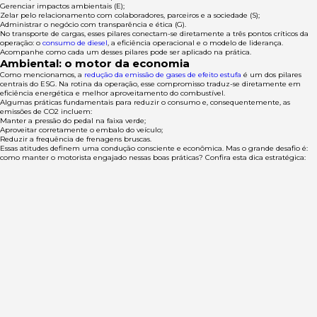
Gerenciar impactos ambientais (E);
Zelar pelo relacionamento com colaboradores, parceiros e a sociedade (S);
Administrar o negócio com transparência e ética (G).
No transporte de cargas, esses pilares conectam-se diretamente a três pontos críticos da
operação: o
consumo de diesel
, a eficiência operacional e o modelo de liderança.
Acompanhe como cada um desses pilares pode ser aplicado na prática.
Ambiental: o motor da economia
Como mencionamos, a
redução da emissão de gases de efeito estufa
é um dos pilares
centrais do ESG. Na rotina da operação, esse compromisso traduz-se diretamente em
eficiência energética e melhor aproveitamento do combustível.
Algumas práticas fundamentais para reduzir o consumo e, consequentemente, as
emissões de CO2 incluem:
Manter a pressão do pedal na faixa verde;
Aproveitar corretamente o embalo do veículo;
Reduzir a frequência de frenagens bruscas.
Essas atitudes definem uma condução consciente e econômica. Mas o grande desafio é:
como manter o motorista engajado nessas boas práticas? Confira esta dica estratégica: