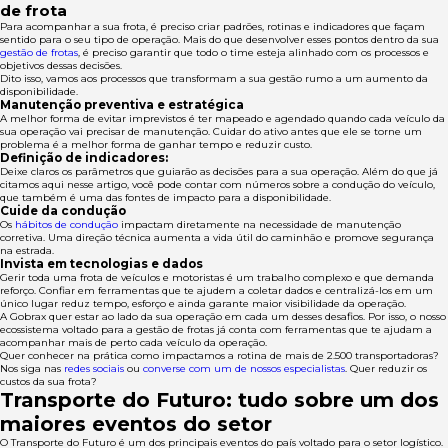
de frota
Para acompanhar a sua frota, é preciso criar padrões, rotinas e indicadores que façam
sentido para o seu tipo de operação. Mais do que desenvolver esses pontos dentro da sua
gestão de frotas
, é preciso garantir que todo o time esteja alinhado com os processos e
objetivos dessas decisões.
Dito isso, vamos aos processos que transformam a sua gestão rumo a um aumento da
disponibilidade.
Manutenção preventiva e estratégica
A melhor forma de evitar imprevistos é ter mapeado e agendado quando cada veículo da
sua operação vai precisar de manutenção. Cuidar do ativo antes que ele se torne um
problema é a melhor forma de ganhar tempo e reduzir custo.
Definição de indicadores:
Deixe claros os parâmetros que guiarão as decisões para a sua operação. Além do que já
citamos aqui nesse artigo, você pode contar com números sobre a condução do veículo,
que também é uma das fontes de impacto para a disponibilidade.
Cuide da condução
Os
hábitos de condução
impactam diretamente na necessidade de manutenção
corretiva. Uma direção técnica aumenta a vida útil do caminhão e promove segurança
na estrada.
Invista em tecnologias e dados
Gerir toda uma frota de veículos e motoristas é um trabalho complexo e que demanda
reforço. Confiar em ferramentas que te ajudem a coletar dados e centralizá-los em um
único lugar reduz tempo, esforço e ainda garante maior visibilidade da operação.
A Gobrax quer estar ao lado da sua operação em cada um desses desafios. Por isso, o nosso
ecossistema voltado para a gestão de frotas já conta com ferramentas que te ajudam a
acompanhar mais de perto cada veículo da operação.
Quer conhecer na prática como impactamos a rotina de mais de 2.500 transportadoras?
Nos siga nas
redes sociais
ou
converse com um de nossos especialistas
. Quer reduzir os
custos da sua frota?
Transporte do Futuro: tudo sobre um dos
maiores eventos do setor
O Transporte do Futuro é um dos principais eventos do país voltado para o setor logístico.