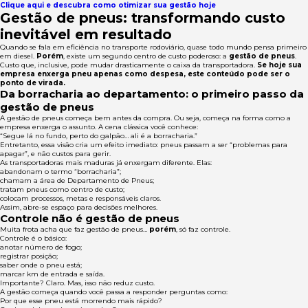
Clique aqui e descubra como otimizar sua gestão hoje
Gestão de pneus: transformando custo
inevitável em resultado
Quando se fala em eficiência no transporte rodoviário, quase todo mundo pensa primeiro
em diesel.
Porém
, existe um segundo centro de custo poderoso: a
gestão de pneus
.
Custo que, inclusive, pode mudar drasticamente o caixa da transportadora.
Se hoje sua
empresa enxerga pneu apenas como despesa, este conteúdo pode ser o
ponto de virada.
Da borracharia ao departamento: o primeiro passo da
gestão de pneus
A gestão de pneus começa bem antes da compra. Ou seja, começa na forma como a
empresa enxerga o assunto. A cena clássica você conhece:
“Segue lá no fundo, perto do galpão… ali é a borracharia.”
Entretanto, essa visão cria um efeito imediato: pneus passam a ser “problemas para
apagar”, e não custos para gerir.
As transportadoras mais maduras já enxergam diferente. Elas:
abandonam o termo “borracharia”;
chamam a área de Departamento de Pneus;
tratam pneus como centro de custo;
colocam processos, metas e responsáveis claros.
Assim, abre-se espaço para decisões melhores.
Controle não é gestão de pneus
Muita frota acha que faz gestão de pneus…
porém
, só faz controle.
Controle é o básico:
anotar número de fogo;
registrar posição;
saber onde o pneu está;
marcar km de entrada e saída.
Importante? Claro. Mas, isso não reduz custo.
A gestão começa quando você passa a responder perguntas como:
Por que esse pneu está morrendo mais rápido?