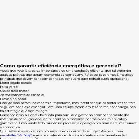
Como garantir eficiência energética e gerencial?
Agora que você já sabe da importância de uma condução eficiente, que tal entender
quais as práticas que geram economia de combustível? Abaixo, separamos 5 métricas
principais que devem ser acompanhadas por quem quer reduzir custo operacional:
Motor ligado parado;
Faixa verde;
Uso do freio motor;
Aproveitamento de embalo;
Pressão no pedal.
Ficar de olho nesses indicadores é importante, mas incentivar que os motoristas da frota
se guiem por eles é essencial. Sem uma equipe focada em fazer a melhor entrega, não
há estratégia que faça milagre.
Pensando nisso, a Gobrax foi criada para auxiliar o gestor no acompanhamento das
métricas de condução, enquanto incentiva o motorista por meio de um aplicativo
gamificado. Envolvendo todo mundo no processo, a operação fica mais clara, mensurável
e econômica.
Quer saber mais sobre como começar a economizar diesel hoje? Assine a nossa
newsletter “Pit Stop”
e receba conteúdos exclusivos e atualizados semanalmente!