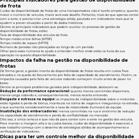
de frota
Cuidar da disponibilidade de frotas de uma transportadora não é tarefa simples e, quanto
maior o número de veículos, maior será esse desafio. Portanto, mais do que apenas contar
com a sorte, é preciso criar uma estratégia sólida, pautada em indicadores reais que te
ajudem a prever situações a partir de dados históricos.
Dentre os principais indicadores que podem auxiliar no processo de gestão da
disponibilidade de frotas, estão:
Taxa de disponibilidade dos veículos da frota
Tempo médio entre falhas (MTBF)
Tempo médio de reparo (MTTR)
Número de paradas não planejadas ao longo de um período
Olhar para esses números te ajuda a entender melhor onde estão os furos da sua
operação no quesito disponibilidade.
Impactos da falha na gestão na disponibilidade de
frotas
De forma geral, a gestão incerta da disponibilidade de frotas resulta em custos fixos
elevados e na queda do faturamento por falta de capacidade de atendimento. Porém, os
impactos causados pela falta de veículos rodando começam muito antes de pesar no
bolso.
Dentre os principais problemas gerados pela indisponibilidade, destacam-se:
Redução da performance operacional:
quanto menos caminhões disponíveis,
menos carga rodando e, consequentemente, menos receita entrando.
Desgaste e estresse na equipe:
os impactos da indisponibilidade sobre o motorista
estão ligados à perda de bônus, incertezas na rotina de viagens e insegurança na estrada,
o que aumenta consideravelmente a taxa de rotatividade (turnover) da equipe.
Insatisfação dos embarcadores:
menos caminhões na rua é sinônimo de redução
na capacidade de atendimento e perda de confiabilidade no mercado.
Dito isso, a única certeza é que não dá para contar com a sorte na gestão dos veículos.
Para manter a margem alta e os custos baixos, cuidar da disponibilidade é essencial, e
esse trabalho começa com o desenho de estratégias sólidas de acompanhamento e
verificação de indicadores.
Dicas para ter um controle melhor da disponibilidade