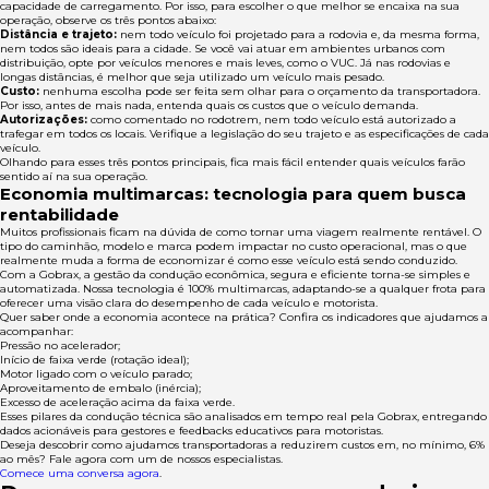
capacidade de carregamento. Por isso, para escolher o que melhor se encaixa na sua
operação, observe os três pontos abaixo:
Distância e trajeto:
nem todo veículo foi projetado para a rodovia e, da mesma forma,
nem todos são ideais para a cidade. Se você vai atuar em ambientes urbanos com
distribuição, opte por veículos menores e mais leves, como o VUC. Já nas rodovias e
longas distâncias, é melhor que seja utilizado um veículo mais pesado.
Custo:
nenhuma escolha pode ser feita sem olhar para o orçamento da transportadora.
Por isso, antes de mais nada, entenda quais os custos que o veículo demanda.
Autorizações:
como comentado no rodotrem, nem todo veículo está autorizado a
trafegar em todos os locais. Verifique a legislação do seu trajeto e as especificações de cada
veículo.
Olhando para esses três pontos principais, fica mais fácil entender quais veículos farão
sentido aí na sua operação.
Economia multimarcas: tecnologia para quem busca
rentabilidade
Muitos profissionais ficam na dúvida de como tornar uma viagem realmente rentável. O
tipo do caminhão, modelo e marca podem impactar no custo operacional, mas o que
realmente muda a forma de economizar é como esse veículo está sendo conduzido.
Com a Gobrax, a gestão da condução econômica, segura e eficiente torna-se simples e
automatizada. Nossa tecnologia é 100% multimarcas, adaptando-se a qualquer frota para
oferecer uma visão clara do desempenho de cada veículo e motorista.
Quer saber onde a economia acontece na prática? Confira os indicadores que ajudamos a
acompanhar:
Pressão no acelerador;
Início de faixa verde (rotação ideal);
Motor ligado com o veículo parado;
Aproveitamento de embalo (inércia);
Excesso de aceleração acima da faixa verde.
Esses pilares da condução técnica são analisados em tempo real pela Gobrax, entregando
dados acionáveis para gestores e feedbacks educativos para motoristas.
Deseja descobrir como ajudamos transportadoras a reduzirem custos em, no mínimo, 6%
ao mês? Fale agora com um de nossos especialistas.
Comece uma conversa agora
.