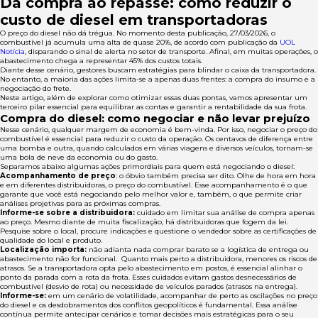
Da compra ao repasse: como reduzir o
custo de diesel em transportadoras
O preço do diesel não dá trégua. No momento desta publicação, 27/03/2026, o
combustível já acumula uma alta de quase 20%, de acordo com publicação da
UOL
Notícia
, disparando o sinal de alerta no setor de transporte. Afinal, em muitas operações, o
abastecimento chega a representar 45% dos custos totais.
Diante desse cenário, gestores buscam estratégias para blindar o caixa da transportadora.
No entanto, a maioria das ações limita-se a apenas duas frentes: a compra do insumo e a
negociação do frete.
Neste artigo, além de explorar como otimizar essas duas pontas, vamos apresentar um
terceiro pilar essencial para equilibrar as contas e garantir a rentabilidade da sua frota.
Compra do diesel: como negociar e não levar prejuízo
Nesse cenário, qualquer margem de economia é bem-vinda. Por isso, negociar o preço do
combustível é essencial para reduzir o custo da operação. Os centavos de diferença entre
uma bomba e outra, quando calculados em várias viagens e diversos veículos, tornam-se
uma bola de neve da economia ou do gasto.
Separamos abaixo algumas ações primordiais para quem está negociando o diesel:
Acompanhamento de preço
: o óbvio também precisa ser dito. Olhe de hora em hora
e em diferentes distribuidoras, o preço do combustível. Esse acompanhamento é o que
garante que você está negociando pelo melhor valor e, também, o que permite criar
análises projetivas para as próximas compras.
Informe-se sobre a distribuidora:
cuidado em limitar sua análise de compra apenas
ao preço. Mesmo diante de muita fiscalização, há distribuidoras que fogem da lei.
Pesquise sobre o local, procure indicações e questione o vendedor sobre as certificações de
qualidade do local e produto.
Localização importa:
não adianta nada comprar barato se a logística de entrega ou
abastecimento não for funcional. Quanto mais perto a distribuidora, menores os riscos de
atrasos. Se a transportadora opta pelo abastecimento em postos, é essencial alinhar o
ponto da parada com a rota da frota. Esses cuidados evitam gastos desnecessários de
combustível (desvio de rota) ou necessidade de veículos parados (atrasos na entrega).
Informe-se:
em um cenário de volatilidade, acompanhar de perto as oscilações no preço
do diesel e os desdobramentos dos conflitos geopolíticos é fundamental. Essa análise
contínua permite antecipar cenários e tomar decisões mais estratégicas para o seu