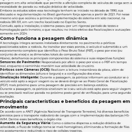
pesagem em alta velocidade que permite a aferição completa de veículos de carga sem a
necessidade de parada ou redução drástica de velocidade.
Embora os estudos sobre essa tecnologia tenham se iniciado na década de 1990, sua
discussão e regulamentação no Brasil ganharam força apenas a partir de 2021. Foi nesse
mesmo ano que ocorreu a primeira implementação do sistema em solo nacional, na
rodovia BR-101, em um trecho localizado no Espírito Santo.
Contudo, após a instalação, o sistema passou por um rigoroso período de testes e
homologação pelo Inmetro, o que resultou no início efetivo das fiscalizações e autuações
somente em 2024.
Como funciona a pesagem dinâmica
A tecnologia integra sensores instalados diretamente no pavimento a pórticos
posicionados sobre a rodovia. Ao transitar por esses pontos, o veículo é submetido a um
escaneamento completo que identifica o Peso Bruto Total (PBT), o peso por eixo (ou
conjunto de eixos) e as dimensões totais da composição.
Abaixo, detalhamos os principais componentes do sistema e suas respectivas funções:
Sensores de Pavimento:
Responsáveis por aferir o peso por eixo e o PBT em tempo
real, enquanto o caminhão mantém sua velocidade de cruzeiro.
Pórticos com Câmeras (OCR):
Realizam a leitura instantânea da placa, além de
identificar as dimensões (altura e largura) e a configuração dos eixos.
Sinalização Inteligente:
Durante a passagem, os pórticos informam ao condutor se o
veículo está apto a seguir viagem ou se deverá dirigir-se ao Posto Geral de Fiscalização
(PGF) mais próximo para uma pesagem de precisão em balança estática.
Durante a passagem, os pórticos sinalizam se o seu veículo está apto para seguir viagem
ou se precisará realizar parada no próximo posto geral de verificação, para uma segunda
avaliação.
Principais características e benefícios da pesagem em
movimento
De acordo com a ANTT (Agência Nacional de Transporte Terrestre), há diversos benefícios
previstos para o transporte rodoviário de cargas com a implementação das balanças HS-
WIM. Dentre esses benefícios, o órgão cita:
Aumento da Segurança Viária:
Como o sistema dispensa a redução drástica de
velocidade, o fluxo de tráfego torna-se mais homogêneo, eliminando a formação de filas
no acostamento e reduzindo o risco de colisões traseiras.