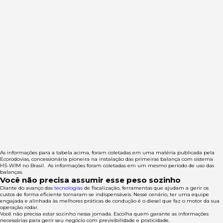
As informações para a tabela acima, foram coletadas em uma matéria publicada pela
Ecorodovias, concessionária pioneira na instalação das primeiras balança com sistema
HS-WIM no Brasil. As informações foram coletadas em um mesmo período de uso das
balanças.
Você não precisa assumir esse peso sozinho
Diante do avanço das
tecnologias
de fiscalização, ferramentas que ajudam a gerir os
custos de forma eficiente tornaram-se indispensáveis. Nesse cenário, ter uma equipe
engajada e alinhada às melhores práticas de condução é o diesel que faz o motor da sua
operação rodar.
Você não precisa estar sozinho nessa jornada. Escolha quem garante as informações
necessárias para gerir seu negócio com previsibilidade e praticidade.