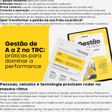
A
gestão moderna
opera em outro nível:
Antecipa riscos
em vez de apenas remediar acidentes;
Prevê cenários
usando inteligência de dados atualizada em tempo real;
Conecta a operação
, alinhando as metas da empresa aos incentivos do motorista.
Estratégias como comunicação transparente, treinamentos direcionados e programas de
premiação deixaram de ser opções e se tornaram requisitos de sobrevivência.
Quer transformar a gestão da sua frota na prática?
Clique na imagem abaixo e baixe gratuitamente o nosso e-book de Gestão na prática.
Pessoas, veículos e tecnologia precisam rodar no
mesmo ritmo
Pense rápido: é possível prever riscos, conectar a equipe, premiar e treinar a frota sem a
ajuda de uma tecnologia que integre tudo isso? A não ser que o seu dia tenha mais de 24
horas, a resposta é não.
Por outro lado, contratar um sistema moderno sem ajustar os processos internos também
não vai resolver o problema.
Ter dados sem saber como usá-los não gera lucro. Ter caminhões de última geração sem