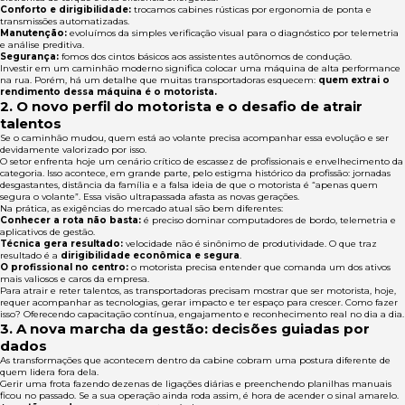
Conforto e dirigibilidade:
trocamos cabines rústicas por ergonomia de ponta e
transmissões automatizadas.
Manutenção:
evoluímos da simples verificação visual para o diagnóstico por telemetria
e análise preditiva.
Segurança:
fomos dos cintos básicos aos assistentes autônomos de condução.
Investir em um caminhão moderno significa colocar uma máquina de alta performance
na rua. Porém, há um detalhe que muitas transportadoras esquecem:
quem extrai o
rendimento dessa máquina é o motorista.
2. O novo perfil do motorista e o desafio de atrair
talentos
Se o caminhão mudou, quem está ao volante precisa acompanhar essa evolução e ser
devidamente valorizado por isso.
O setor enfrenta hoje um cenário crítico de escassez de profissionais e envelhecimento da
categoria. Isso acontece, em grande parte, pelo estigma histórico da profissão: jornadas
desgastantes, distância da família e a falsa ideia de que o motorista é “apenas quem
segura o volante”. Essa visão ultrapassada afasta as novas gerações.
Na prática, as exigências do mercado atual são bem diferentes:
Conhecer a rota não basta:
é preciso dominar computadores de bordo, telemetria e
aplicativos de gestão.
Técnica gera resultado:
velocidade não é sinônimo de produtividade. O que traz
resultado é a
dirigibilidade econômica e segura
.
O profissional no centro:
o motorista precisa entender que comanda um dos ativos
mais valiosos e caros da empresa.
Para atrair e reter talentos, as transportadoras precisam mostrar que ser motorista, hoje,
requer acompanhar as tecnologias, gerar impacto e ter espaço para crescer. Como fazer
isso? Oferecendo capacitação contínua, engajamento e reconhecimento real no dia a dia.
3. A nova marcha da gestão: decisões guiadas por
dados
As transformações que acontecem dentro da cabine cobram uma postura diferente de
quem lidera fora dela.
Gerir uma frota fazendo dezenas de ligações diárias e preenchendo planilhas manuais
ficou no passado. Se a sua operação ainda roda assim, é hora de acender o sinal amarelo.