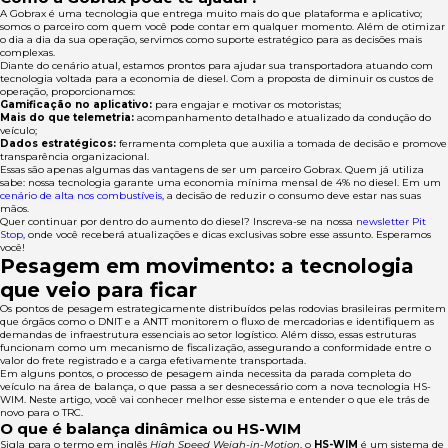
A Gobrax é uma tecnologia que entrega muito mais do que plataforma e aplicativo;
somos o parceiro com quem você pode contar em qualquer momento. Além de otimizar
o dia a dia da sua operação, servimos como suporte estratégico para as decisões mais
complexas.
Diante do cenário atual, estamos prontos para ajudar sua transportadora atuando com
tecnologia voltada para a economia de diesel. Com a proposta de diminuir os custos de
operação, proporcionamos:
Gamificação no aplicativo:
para engajar e motivar os motoristas;
Mais do que telemetria:
acompanhamento detalhado e atualizado da condução do
veículo;
Dados estratégicos:
ferramenta completa que auxilia a tomada de decisão e promove
transparência organizacional.
Essas são apenas algumas das vantagens de ser um parceiro Gobrax. Quem já utiliza
sabe: nossa tecnologia garante uma economia mínima mensal de 4% no diesel. Em um
cenário de alta nos combustíveis
, a decisão de reduzir o consumo deve estar nas suas
mãos.
Quer continuar por dentro do aumento do diesel? Inscreva-se na nossa
newsletter Pit
Stop
, onde você receberá atualizações e dicas exclusivas sobre esse assunto. Esperamos
você!
Pesagem em movimento: a tecnologia
que veio para ficar
Os pontos de pesagem estrategicamente distribuídos pelas rodovias brasileiras permitem
que órgãos como o DNIT e a ANTT monitorem o fluxo de mercadorias e identifiquem as
demandas de infraestrutura essenciais ao setor logístico. Além disso, essas estruturas
funcionam como um mecanismo de fiscalização, assegurando a conformidade entre o
valor do frete registrado e a carga efetivamente transportada.
Em alguns pontos, o processo de pesagem ainda necessita da parada completa do
veículo na área de balança, o que passa a ser desnecessário com a nova tecnologia HS-
WIM. Neste artigo, você vai conhecer melhor esse sistema e entender o que ele trás de
novo para o TRC.
O que é balança dinâmica ou HS-WIM
Sigla para o termo em inglês
High Speed Weigh-in-Motion
, o
HS-WIM
é um sistema de