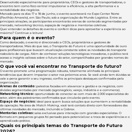
Desenvolvido especialmente para proprietários, CEOs e gestores de transportadoras, o
encontro tem como foco central impulsionar a eficiência, a alta performance e a
rentabilidade dos negócios.
Marcado para os dias 17 e 18 de junho, o evento acontecerá no Expo Center Norte
(Pavilhão Amarelo), em São Paulo, sob a organização da Mundo Logística. Entre as
principais atrações, os participantes encontrarão arenas de conteúdo segmentadas por
mercado, networking técnico, espaços de negócios e mentorias coletivas.
Quer entender os detalhes do evento e conferir dicas para aproveitar a experiência ao
máximo? Continue a leitura!
Para quem é o evento?
Como destacado, o evento é direcionado a CEOs, proprietários e gestores de
transportadoras. Mais do que isso, o Transporte do Futuro é uma oportunidade de ouro
para profissionais que buscam atualização constante sobre as novidades do transporte
rodoviário de cargas. Além de conhecer soluções tecnológicas inovadoras, o público terá
acesso a insights valiosos sobre o futuro do setor, compartilhados por grandes nomes do
mercado.
O que você vai encontrar no Transporte do futuro?
O evento promete uma programação robusta, totalmente alinhada às principais
tendências que devem impactar o setor nos próximos anos. Se você ainda tem dúvidas se
vale a pena garantir o seu ingresso, confira os principais destaques confirmados pela
organização:
Arenas de conteúdo:
palestras focadas em alavancar a gestão e os negócios, com
divisões segmentadas por mercado (agronegócio, varejo, indústria e e-commerce).
Networking técnico:
oportunidade de conectar-se com mais de 2.000 especialistas do
setor, além dos palestrantes confirmados que circularão pelo evento.
Espaço de negócios:
ideal para quem busca soluções que aumentem a rentabilidade
da operação. Na área de
Match Making
, você terá contato direto com fornecedores das
últimas novidades do mercado, incluindo a Gobrax.
Mentorias coletivas:
salas exclusivas para interação com grandes especialistas. O
formato em pequenos grupos foi pensado para potencializar a troca de experiências e o
aprendizado prático.
Quais os principais temas do Transporte do Futuro
2026?