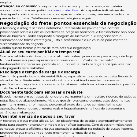
negócio.
Atenção ao consumo:
comprar bem é apenas o primeiro passo; a verdadeira
economia acontece na gestão de
consumo de diesel
. Acompanhar indicadores de
desempenho não apenas orienta o planejamento de compras, mas revela onde atuar
para reduzir custos. Detalharemos essas estratégias a seguir.
Negociação do frete: pontos essenciais da negociação
A tecnologia integra sensores instalados diretamente no pavimento a pórticos
posicionados sobre a Com as incertezas de preço no horizonte, o transportador não pode
ficar de braços cruzados enquanto a margem de lucro diminui. Negociar com o
embarcador de forma estratégica, justa e profissional é a única saída para manter a
sustentabilidade do negócio.
Confira quatro formas práticas de fortalecer sua negociação:
Atualize seu custo por KM em tempo real
Com a volatilidade do diesel, o custo calculado ontem já não serve para a carga de hoje.
Nunca baseie seu preço apenas na concorrência ou no “valor de mercado”. É
fundamental conhecer seu ponto de equilíbrio atualizado para garantir que você não
está pagando para trabalhar.
Precifique o tempo de carga e descarga
Caminhão parado é dreno de rentabilidade, especialmente quando os custos fixos estão
elevados. Se o cliente retém o veículo além do combinado, esse tempo deve ser
precificado ou negociado como estadia. Lembre-se: cada hora ociosa aumenta o peso do
custo fixo sobre a viagem.
Documente tudo para embasar o reajuste
Especialmente em contratos de longo prazo, mantenha um registro rigoroso de todas as
notas fiscais de abastecimento. Mais do que simples comprovantes, esses documentos
permitem mensurar o impacto percentual exato da alta do combustível na sua
operação, oferecendo argumentos reais e inquestionáveis na hora de apresentar o
cenário ao embarcador.
Use inteligência de dados a seu favor
A tecnologia é sua maior aliada. Utilize plataformas de gestão e acompanhamento de
frota para observar o consumo médio e identificar gargalos. Com dados em mãos, você
consegue provar a eficiência da sua operação e trabalhar na redução de custos internos,
protegendo sua margem de lucro mesmo em tempos de crise.