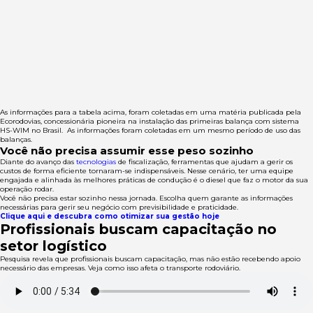
As informações para a tabela acima, foram coletadas em uma matéria publicada pela
Ecorodovias, concessionária pioneira na instalação das primeiras balança com sistema
HS-WIM no Brasil. As informações foram coletadas em um mesmo período de uso das
balanças.
Você não precisa assumir esse peso sozinho
Diante do avanço das
tecnologias
de fiscalização, ferramentas que ajudam a gerir os
custos de forma eficiente tornaram-se indispensáveis. Nesse cenário, ter uma equipe
engajada e alinhada às melhores práticas de condução é o diesel que faz o motor da sua
operação rodar.
Você não precisa estar sozinho nessa jornada. Escolha quem garante as informações
necessárias para gerir seu negócio com previsibilidade e praticidade.
Clique aqui e descubra como otimizar sua gestão hoje
Profissionais buscam capacitação no
setor logístico
Pesquisa revela que profissionais buscam capacitação, mas não estão recebendo apoio
necessário das empresas. Veja como isso afeta o transporte rodoviário.