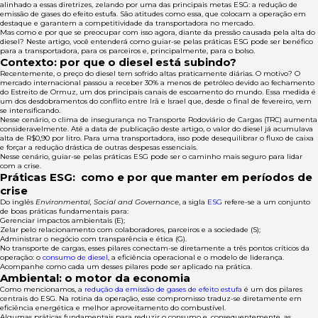
alinhado a essas diretrizes, zelando por uma das principais metas ESG: a redução de
emissão de gases do efeito estufa. São atitudes como essa, que colocam a operação em
destaque e garantem a competitividade da transportadora no mercado.
Mas como e por que se preocupar com isso agora, diante da pressão causada pela alta do
diesel? Neste artigo, você entenderá como guiar-se pelas práticas ESG pode ser benéfico
para a transportadora, para os parceiros e, principalmente, para o bolso.
Contexto: por que o diesel está subindo?
Recentemente, o preço do diesel tem sofrido altas praticamente diárias. O motivo? O
mercado internacional passou a receber 30% a menos de petróleo devido ao fechamento
do Estreito de Ormuz, um dos principais canais de escoamento do mundo. Essa medida é
um dos desdobramentos do conflito entre Irã e Israel que, desde o final de fevereiro, vem
se intensificando.
Nesse cenário, o clima de insegurança no Transporte Rodoviário de Cargas (TRC) aumenta
consideravelmente. Até a data de publicação deste artigo, o valor do diesel já acumulava
alta de R$0,90 por litro. Para uma transportadora, isso pode desequilibrar o fluxo de caixa
e forçar a redução drástica de outras despesas essenciais.
Nesse cenário, guiar-se pelas práticas ESG pode ser o caminho mais seguro para lidar
com a crise.
Práticas ESG: como e por que manter em períodos de
crise
Do inglês
Environmental, Social and Governance
, a sigla
ESG
refere-se a um conjunto
de boas práticas fundamentais para:
Gerenciar impactos ambientais (E);
Zelar pelo relacionamento com colaboradores, parceiros e a sociedade (S);
Administrar o negócio com transparência e ética (G).
No transporte de cargas, esses pilares conectam-se diretamente a três pontos críticos da
operação: o
consumo de diesel
, a eficiência operacional e o modelo de liderança.
Acompanhe como cada um desses pilares pode ser aplicado na prática.
Ambiental: o motor da economia
Como mencionamos, a
redução da emissão de gases de efeito estufa
é um dos pilares
centrais do ESG. Na rotina da operação, esse compromisso traduz-se diretamente em
eficiência energética e melhor aproveitamento do combustível.
Algumas práticas fundamentais para reduzir o consumo e, consequentemente, as