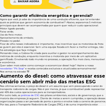
Como garantir eficiência energética e gerencial?
Agora que você já sabe da importância de uma condução eficiente, que tal entender
quais as práticas que geram economia de combustível? Abaixo, separamos 5 métricas
principais que devem ser acompanhadas por quem quer reduzir custo operacional:
Motor ligado parado;
Faixa verde;
Uso do freio motor;
Aproveitamento de embalo;
Pressão no pedal.
Ficar de olho nesses indicadores é importante, mas incentivar que os motoristas da frota
se guiem por eles é essencial. Sem uma equipe focada em fazer a melhor entrega, não
há estratégia que faça milagre.
Pensando nisso, a Gobrax foi criada para auxiliar o gestor no acompanhamento das
métricas de condução, enquanto incentiva o motorista por meio de um aplicativo
gamificado. Envolvendo todo mundo no processo, a operação fica mais clara, mensurável
e econômica.
Quer saber mais sobre como começar a economizar diesel hoje? Assine a nossa
newsletter “Pit Stop”
e receba conteúdos exclusivos e atualizados semanalmente!
Nos vemos na estrada! 👋
Aumento do diesel: como atravessar esse
cenário sem abrir mão das metas ESG
Nas últimas semanas, o preço do diesel é um assunto que vem preocupando o setor do
transporte rodoviário de cargas. Não é por menos, já que o combustível pode representar
até 45% dos custos operacionais para as transportadoras.
Por outro lado, as
práticas de ESG
são pilares ambientais, sociais e de governança, que a
maioria das empresas já seguem. Diante de metas a serem cumpridas, a operação dessas
organizações passa a ser pensada de ponta a ponta e envolve toda a carreira de parceiros.
Por isso, para o Transporte Rodoviário de Cargas (TRC), é de suma importância estar