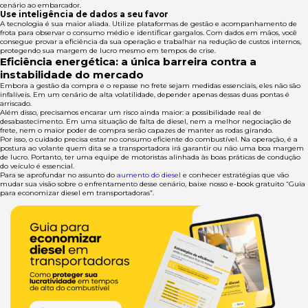
cenário ao embarcador.
Use inteligência de dados a seu favor
A tecnologia é sua maior aliada. Utilize plataformas de gestão e acompanhamento de
frota para observar o consumo médio e identificar gargalos. Com dados em mãos, você
consegue provar a eficiência da sua operação e trabalhar na redução de custos internos,
protegendo sua margem de lucro mesmo em tempos de crise.
Eficiência energética: a única barreira contra a
instabilidade do mercado
Embora a gestão da compra e o repasse no frete sejam medidas essenciais, eles não são
infalíveis. Em um cenário de alta volatilidade, depender apenas dessas duas pontas é
arriscado.
Além disso, precisamos encarar um risco ainda maior: a possibilidade real de
desabastecimento. Em uma situação de falta de diesel, nem a melhor negociação de
frete, nem o maior poder de compra serão capazes de manter as rodas girando.
Por isso, o cuidado precisa estar no consumo eficiente do combustível. Na operação, é a
postura ao volante quem dita se a transportadora irá garantir ou não uma boa margem
de lucro. Portanto, ter uma equipe de motoristas alinhada às boas práticas de condução
do veículo é essencial.
Para se aprofundar no assunto do
aumento do diesel
e conhecer estratégias que vão
mudar sua visão sobre o enfrentamento desse cenário, baixe nosso e-book gratuito “Guia
para economizar diesel em transportadoras”.