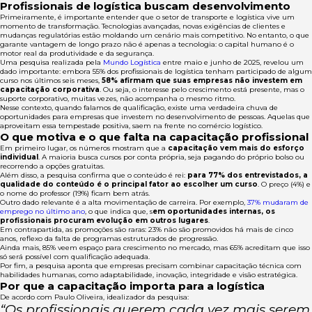
Profissionais de logística buscam desenvolvimento
Primeiramente, é importante entender que o setor de transporte e logística vive um
momento de transformação. Tecnologias avançadas, novas exigências de clientes e
mudanças regulatórias estão moldando um cenário mais competitivo. No entanto, o que
garante vantagem de longo prazo não é apenas a tecnologia: o capital humano é o
motor real da produtividade e da segurança.
Uma pesquisa realizada pela
Mundo Logística
entre maio e junho de 2025, revelou um
dado importante: embora 55% dos profissionais de logística tenham participado de algum
curso nos últimos seis meses,
58% afirmam que suas empresas não investem em
capacitação corporativa
. Ou seja, o interesse pelo crescimento está presente, mas o
suporte corporativo, muitas vezes, não acompanha o mesmo ritmo.
Nesse contexto, quando falamos de qualificação, existe uma verdadeira chuva de
oportunidades para empresas que investem no desenvolvimento de pessoas. Aquelas que
aproveitam essa tempestade positiva, saem na frente no comércio logístico.
O que motiva e o que falta na capacitação profissional
Em primeiro lugar, os números mostram que a
capacitação vem mais do esforço
individual
. A maioria busca cursos por conta própria, seja pagando do próprio bolso ou
recorrendo a opções gratuitas.
Além disso, a pesquisa confirma que o conteúdo é rei:
para 77% dos entrevistados, a
qualidade do conteúdo é o principal fator ao escolher um curso
. O preço (4%) e
o nome do professor (19%) ficam bem atrás.
Outro dado relevante é a alta movimentação de carreira. Por exemplo,
37% mudaram de
emprego no último ano
, o que indica que, s
em oportunidades internas, os
profissionais procuram evolução em outros lugares
.
Em contrapartida, as promoções são raras: 23% não são promovidos há mais de cinco
anos, reflexo da falta de programas estruturados de progressão.
Ainda mais, 85% veem espaço para crescimento no mercado, mas 65% acreditam que isso
só será possível com qualificação adequada.
Por fim, a pesquisa aponta que empresas precisam combinar capacitação técnica com
habilidades humanas, como adaptabilidade, inovação, integridade e visão estratégica.
Por que a capacitação importa para a logística
De acordo com Paulo Oliveira, idealizador da pesquisa:
“Os profissionais querem cada vez mais serem