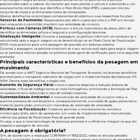
posicionados sobre a rodovia. Ao transitar por esses pontos, o veículo é submetido a um
escaneamento completo que identifica o Peso Bruto Total (PBT), o peso por eixo (ou
conjunto de eixos) e as dimensões totais da composição.
Abaixo, detalhamos os principais componentes do sistema e suas respectivas funções:
Sensores de Pavimento:
Responsáveis por aferir o peso por eixo e o PBT em tempo
real, enquanto o caminhão mantém sua velocidade de cruzeiro.
Pórticos com Câmeras (OCR):
Realizam a leitura instantânea da placa, além de
identificar as dimensões (altura e largura) e a configuração dos eixos.
Sinalização Inteligente:
Durante a passagem, os pórticos informam ao condutor se o
veículo está apto a seguir viagem ou se deverá dirigir-se ao Posto Geral de Fiscalização
(PGF) mais próximo para uma pesagem de precisão em balança estática.
Durante a passagem, os pórticos sinalizam se o seu veículo está apto para seguir viagem
ou se precisará realizar parada no próximo posto geral de verificação, para uma segunda
avaliação.
Principais características e benefícios da pesagem em
movimento
De acordo com a ANTT (Agência Nacional de Transporte Terrestre), há diversos benefícios
previstos para o transporte rodoviário de cargas com a implementação das balanças HS-
WIM. Dentre esses benefícios, o órgão cita:
Aumento da Segurança Viária:
Como o sistema dispensa a redução drástica de
velocidade, o fluxo de tráfego torna-se mais homogêneo, eliminando a formação de filas
no acostamento e reduzindo o risco de colisões traseiras.
Sustentabilidade Ambiental:
A manutenção da velocidade de cruzeiro reduz a
queima excessiva de combustível e, consequentemente, a emissão de gases poluentes e
material particulado, comuns em manobras de retomada de velocidade.
Eficiência na Fiscalização:
O sistema permite o monitoramento remoto e
ininterrupto (24h), além de apresentar um custo de implementação e manutenção
inferior aos postos de fiscalização fixos de grande porte.
Ou seja, o que a nova tecnologia de balanças promete é a eficiência integral no que diz
respeito a pesagem de veículos.
A pesagem é obrigatória?
Sim, de acordo com a resolução CONTRAM n° 9052/2022, todos os veículos pesados
(ônibus, caminhões, torres e outros) são obrigados a passar pela balança de pesagem. O