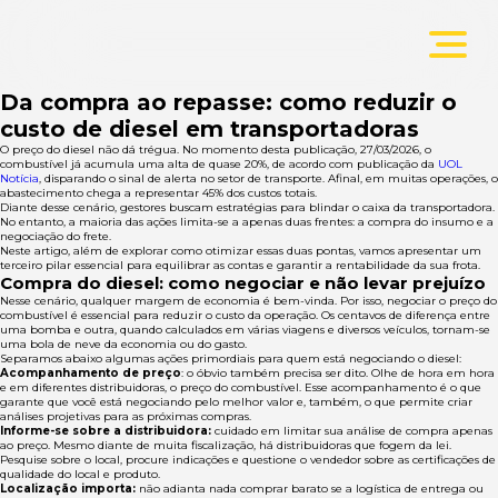
Da compra ao repasse: como reduzir o
custo de diesel em transportadoras
O preço do diesel não dá trégua. No momento desta publicação, 27/03/2026, o
combustível já acumula uma alta de quase 20%, de acordo com publicação da
UOL
Notícia
, disparando o sinal de alerta no setor de transporte. Afinal, em muitas operações, o
abastecimento chega a representar 45% dos custos totais.
Diante desse cenário, gestores buscam estratégias para blindar o caixa da transportadora.
No entanto, a maioria das ações limita-se a apenas duas frentes: a compra do insumo e a
negociação do frete.
Neste artigo, além de explorar como otimizar essas duas pontas, vamos apresentar um
terceiro pilar essencial para equilibrar as contas e garantir a rentabilidade da sua frota.
Compra do diesel: como negociar e não levar prejuízo
Nesse cenário, qualquer margem de economia é bem-vinda. Por isso, negociar o preço do
combustível é essencial para reduzir o custo da operação. Os centavos de diferença entre
uma bomba e outra, quando calculados em várias viagens e diversos veículos, tornam-se
uma bola de neve da economia ou do gasto.
Separamos abaixo algumas ações primordiais para quem está negociando o diesel:
Acompanhamento de preço
: o óbvio também precisa ser dito. Olhe de hora em hora
e em diferentes distribuidoras, o preço do combustível. Esse acompanhamento é o que
garante que você está negociando pelo melhor valor e, também, o que permite criar
análises projetivas para as próximas compras.
Informe-se sobre a distribuidora:
cuidado em limitar sua análise de compra apenas
ao preço. Mesmo diante de muita fiscalização, há distribuidoras que fogem da lei.
Pesquise sobre o local, procure indicações e questione o vendedor sobre as certificações de
qualidade do local e produto.
Localização importa:
não adianta nada comprar barato se a logística de entrega ou