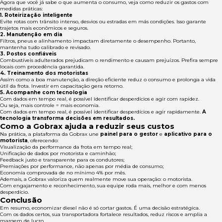
Agora que você já sabe o que aumenta o consumo, veja como reduzir os gastos com
medidas práticas:
1. Roteirização inteligente
Evite rotas com trânsito intenso, desvios ou estradas em más condições. Isso garante
trajetos mais econômicos e seguros.
2. Manutenção em dia
Filtros, pneus e alinhamento impactam diretamente o desempenho. Portanto,
mantenha tudo calibrado e revisado.
3. Postos confiáveis
Combustíveis adulterados prejudicam o rendimento e causam prejuízos. Prefira sempre
locais com procedência garantida.
4. Treinamento dos motoristas
Assim como a boa manutenção, a direção eficiente reduz o consumo e prolonga a vida
útil da frota. Investir em capacitação gera retorno.
5. Acompanhe com tecnologia
Com dados em tempo real, é possível identificar desperdícios e agir com rapidez.
Ou seja, mais controle = mais economia.
Com dados em tempo real, é possível identificar desperdícios e agir rapidamente.
A
tecnologia transforma decisões em resultados.
Como a Gobrax ajuda a reduzir seus custos
Na prática, a plataforma da Gobrax une
painel para o gestor
e
aplicativo para o
motorista
, oferecendo:
Visualização da performance da frota em tempo real;
Unificação de dados por motorista e caminhão;
Feedback justo e transparente para os condutores;
Premiações por performance, não apenas por média de consumo;
Economia comprovada de no mínimo 4% por mês.
Ademais, a Gobrax valoriza quem realmente move sua operação: o motorista.
Com engajamento e reconhecimento, sua equipe roda mais, melhor e com menos
desperdício.
Conclusão
Em resumo, economizar diesel não é só cortar gastos. É uma decisão estratégica.
Com os dados certos, sua transportadora fortalece resultados, reduz riscos e amplia a
margem de lucro.