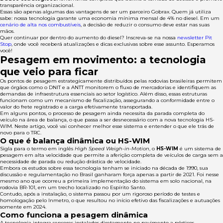
transparência organizacional.
Essas são apenas algumas das vantagens de ser um parceiro Gobrax. Quem já utiliza
sabe: nossa tecnologia garante uma economia mínima mensal de 4% no diesel. Em um
cenário de alta nos combustíveis
, a decisão de reduzir o consumo deve estar nas suas
mãos.
Quer continuar por dentro do aumento do diesel? Inscreva-se na nossa
newsletter Pit
Stop
, onde você receberá atualizações e dicas exclusivas sobre esse assunto. Esperamos
você!
Pesagem em movimento: a tecnologia
que veio para ficar
Os pontos de pesagem estrategicamente distribuídos pelas rodovias brasileiras permitem
que órgãos como o DNIT e a ANTT monitorem o fluxo de mercadorias e identifiquem as
demandas de infraestrutura essenciais ao setor logístico. Além disso, essas estruturas
funcionam como um mecanismo de fiscalização, assegurando a conformidade entre o
valor do frete registrado e a carga efetivamente transportada.
Em alguns pontos, o processo de pesagem ainda necessita da parada completa do
veículo na área de balança, o que passa a ser desnecessário com a nova tecnologia HS-
WIM. Neste artigo, você vai conhecer melhor esse sistema e entender o que ele trás de
novo para o TRC.
O que é balança dinâmica ou HS-WIM
Sigla para o termo em inglês
High Speed Weigh-in-Motion
, o
HS-WIM
é um sistema de
pesagem em alta velocidade que permite a aferição completa de veículos de carga sem a
necessidade de parada ou redução drástica de velocidade.
Embora os estudos sobre essa tecnologia tenham se iniciado na década de 1990, sua
discussão e regulamentação no Brasil ganharam força apenas a partir de 2021. Foi nesse
mesmo ano que ocorreu a primeira implementação do sistema em solo nacional, na
rodovia BR-101, em um trecho localizado no Espírito Santo.
Contudo, após a instalação, o sistema passou por um rigoroso período de testes e
homologação pelo Inmetro, o que resultou no início efetivo das fiscalizações e autuações
somente em 2024.
Como funciona a pesagem dinâmica
A tecnologia integra sensores instalados diretamente no pavimento a pórticos