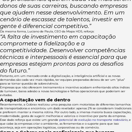
donos de suas carreiras, buscando empresas
que ajudem nesse desenvolvimento. Em um
cenário de escassez de talentos, investir em
gente é diferencial competitivo.”
Da mesma forma, Luciano de Paula, CEO da Mapa HDS, reforça:
“A falta de investimento em capacitação
compromete a fidelização e a
competitividade. Desenvolver competências
técnicas e interpessoais é essencial para que
empresas estejam prontas para os desafios
do futuro.”
Portanto, em um mercado onde a digitalização, a inteligência artificial e as novas
demandas são cada vez mais rápidas, ter equipes preparadas deixou de ser um “plus”
para se tornar questão de sobrevivência.
Empresas que não oferecem treinamento e incentivo acabam enfrentando altos índices
de turnover, baixa adesão a novas tecnologias e falhas operacionais que poderiam ser
evitadas.
A capacitação vem de dentro
Recentemente, a Gobrax realizou uma pesquisa com motoristas de diferentes tamanhos
de transportadoras e encontrou um dado revelador: apenas 2% se consideram tradicionais
e preferem manter a mesma rotina. Por outro lado, a imensa maioria busca capacitação,
modernidade, gosta de sugerir melhorias e valoriza o incentivo por parte da empresa.
Esse dado reforça que existe um grande
potencial de evolução no transporte rodoviário
, e
que cabe às empresas criar o ambiente, as ferramentas e o suporte para que isso
aconteça, seja em operações logísticas, corporativas ou de comércio.