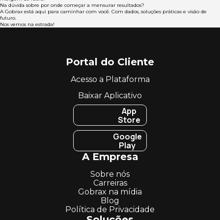
Na dúvida sobre por onde começar a mensurar resultados?
A Gobrax está aqui para caminhar com você. Com dados, soluções práticas e visão de
futuro.
Nos vemos na estrada!
Portal do Cliente
Acesso a Plataforma
Baixar Aplicativo
App
Store
Google
Play
A Empresa
Sobre nós
Carreiras
Gobrax na mídia
Blog
Política de Privacidade
Soluções