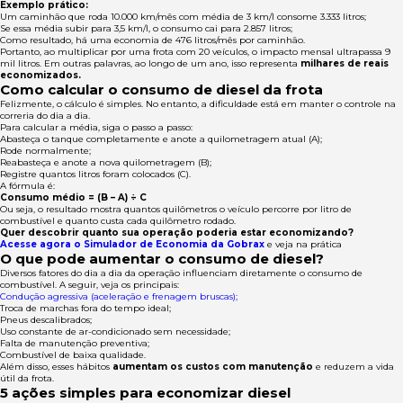
Exemplo prático:
Um caminhão que roda 10.000 km/mês com média de 3 km/l consome 3.333 litros;
Se essa média subir para 3,5 km/l, o consumo cai para 2.857 litros;
Como resultado, há uma economia de 476 litros/mês por caminhão.
Portanto, ao multiplicar por uma frota com 20 veículos, o impacto mensal ultrapassa 9
mil litros. Em outras palavras, ao longo de um ano, isso representa
milhares de reais
economizados.
Como calcular o consumo de diesel da frota
Felizmente, o cálculo é simples. No entanto, a dificuldade está em manter o controle na
correria do dia a dia.
Para calcular a média, siga o passo a passo:
Abasteça o tanque completamente e anote a quilometragem atual (A);
Rode normalmente;
Reabasteça e anote a nova quilometragem (B);
Registre quantos litros foram colocados (C).
A fórmula é:
Consumo médio = (B – A) ÷ C
Ou seja, o resultado mostra quantos quilômetros o veículo percorre por litro de
combustível e quanto custa cada quilômetro rodado.
Quer descobrir quanto sua operação poderia estar economizando?
Acesse agora o Simulador de Economia da Gobrax
e veja na prática
O que pode aumentar o consumo de diesel?
Diversos fatores do dia a dia da operação influenciam diretamente o consumo de
combustível. A seguir, veja os principais:
Condução agressiva (aceleração e frenagem bruscas);
Troca de marchas fora do tempo ideal;
Pneus descalibrados;
Uso constante de ar-condicionado sem necessidade;
Falta de manutenção preventiva;
Combustível de baixa qualidade.
Além disso, esses hábitos
aumentam os custos com manutenção
e reduzem a vida
útil da frota.
5 ações simples para economizar diesel