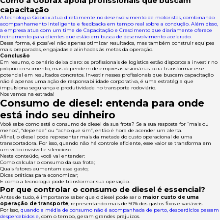
Como a Gobrax apoia profissionais que buscam
capacitação
A tecnologia Gobrax atua diretamente no desenvolvimento de motoristas, combinando
acompanhamento inteligente e feedbacks em tempo real sobre a condução. Além disso,
a empresa atua com um time de Capacitação e Crescimento que diariamente oferece
treinamento para clientes que estão em busca de desenvolvimento acelerado.
Dessa forma, é possível não apenas otimizar resultados, mas também construir equipes
mais preparadas, engajadas e alinhadas às metas da operação.
Conclusão
Em resumo, o cenário deixa claro: os profissionais de logística estão dispostos a investir no
próprio crescimento, mas dependem de empresas visionárias para transformar esse
potencial em resultados concretos. Investir nesses profissionais que buscam capacitação
não é apenas uma ação de responsabilidade corporativa, é uma estratégia que
impulsiona segurança e produtividade no transporte rodoviário.
Nos vemos na estrada!
Consumo de diesel: entenda para onde
está indo seu dinheiro
Você sabe como está o consumo de diesel da sua frota? Se a sua resposta for “mais ou
menos”, “depende” ou “acho que sim”, então é hora de acender um alerta.
Afinal, o diesel pode representar mais da metade do custo operacional de uma
transportadora. Por isso, quando não há controle eficiente, esse valor se transforma em
um vilão invisível e silencioso.
Neste conteúdo, você vai entender:
Como calcular o consumo da sua frota;
Quais fatores aumentam esse gasto;
Dicas práticas para economizar;
E como a tecnologia pode transformar sua operação.
Por que controlar o consumo de diesel é essencial?
Antes de tudo, é importante saber que o diesel pode ser o
maior custo de uma
operação de transporte
, representando mais de 50% dos gastos fixos e variáveis.
Por isso,
quando a média de consumo não é acompanhada de perto, desperdícios passam
despercebidos e
, com o tempo, geram grandes prejuízos.