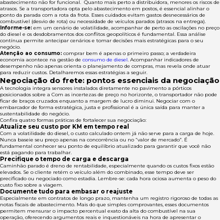
abastecimento não for funcional. Quanto mais perto a distribuidora, menores os riscos de
atrasos. Se a transportadora opta pelo abastecimento em postos, é essencial alinhar o
ponto da parada com a rota da frota. Esses cuidados evitam gastos desnecessários de
combustível (desvio de rota) ou necessidade de veículos parados (atrasos na entrega).
Informe-se:
em um cenário de volatilidade, acompanhar de perto as oscilações no preço
do diesel e os desdobramentos dos conflitos geopolíticos é fundamental. Essa análise
contínua permite antecipar cenários e tomar decisões mais estratégicas para o seu
negócio.
Atenção ao consumo:
comprar bem é apenas o primeiro passo; a verdadeira
economia acontece na gestão de
consumo de diesel
. Acompanhar indicadores de
desempenho não apenas orienta o planejamento de compras, mas revela onde atuar
para reduzir custos. Detalharemos essas estratégias a seguir.
Negociação do frete: pontos essenciais da negociação
A tecnologia integra sensores instalados diretamente no pavimento a pórticos
posicionados sobre a Com as incertezas de preço no horizonte, o transportador não pode
ficar de braços cruzados enquanto a margem de lucro diminui. Negociar com o
embarcador de forma estratégica, justa e profissional é a única saída para manter a
sustentabilidade do negócio.
Confira quatro formas práticas de fortalecer sua negociação:
Atualize seu custo por KM em tempo real
Com a volatilidade do diesel, o custo calculado ontem já não serve para a carga de hoje.
Nunca baseie seu preço apenas na concorrência ou no “valor de mercado”. É
fundamental conhecer seu ponto de equilíbrio atualizado para garantir que você não
está pagando para trabalhar.
Precifique o tempo de carga e descarga
Caminhão parado é dreno de rentabilidade, especialmente quando os custos fixos estão
elevados. Se o cliente retém o veículo além do combinado, esse tempo deve ser
precificado ou negociado como estadia. Lembre-se: cada hora ociosa aumenta o peso do
custo fixo sobre a viagem.
Documente tudo para embasar o reajuste
Especialmente em contratos de longo prazo, mantenha um registro rigoroso de todas as
notas fiscais de abastecimento. Mais do que simples comprovantes, esses documentos
permitem mensurar o impacto percentual exato da alta do combustível na sua
operação, oferecendo argumentos reais e inquestionáveis na hora de apresentar o